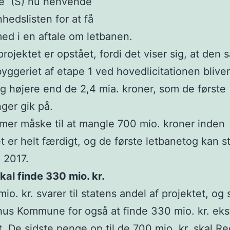
e (S) nu henvende
nhedslisten for at få
med i en aftale om letbanen.
 projektet er opstået, fordi det viser sig, at den
 byggeriet af etape 1 ved hovedlicitationen bliver
g højere end de 2,4 mia. kroner, som de første
ger gik på.
er måske til at mangle 700 mio. kroner inden
t er helt færdigt, og de første letbanetog kan s
 2017.
kal finde 330 mio. kr.
io. kr. svarer til statens andel af projektet, og
hus Kommune for også at finde 330 mio. kr. ekstr
t. De sidste penge op til de 700 mio. kr. skal R