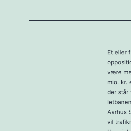
Et eller 
oppositio
være med
mio. kr. 
der står 
letbanen
Aarhus S
vil traf