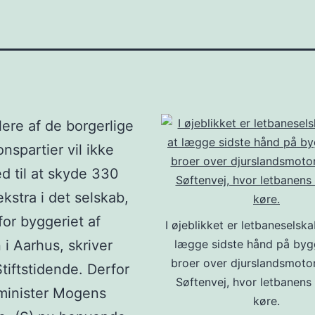
flere af de borgerlige
nspartier vil ikke
 til at skyde 330
ekstra i det selskab,
for byggeriet af
I øjeblikket er letbaneselsk
 i Aarhus, skriver
lægge sidste hånd på bygg
broer over djurslandsmoto
tiftstidende. Derfor
Søftenvej, hvor letbanens 
ikminister Mogens
køre.