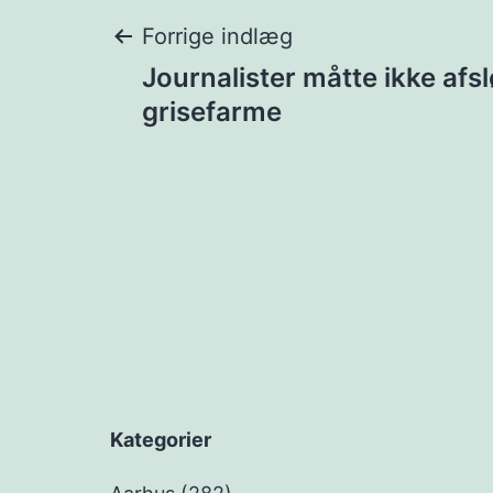
Indlægsnavigat
Forrige indlæg
Journalister måtte ikke afs
grisefarme
Kategorier