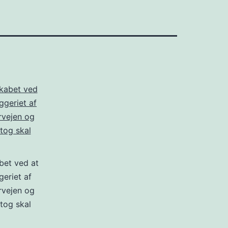
abet ved at
eriet af
rvejen og
tog skal