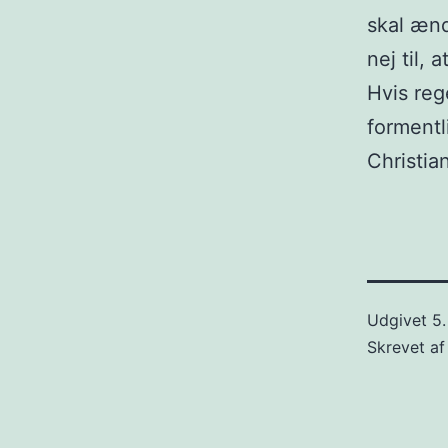
skal ændr
nej til, 
Hvis reg
formentl
Christia
Udgivet
5.
Skrevet a