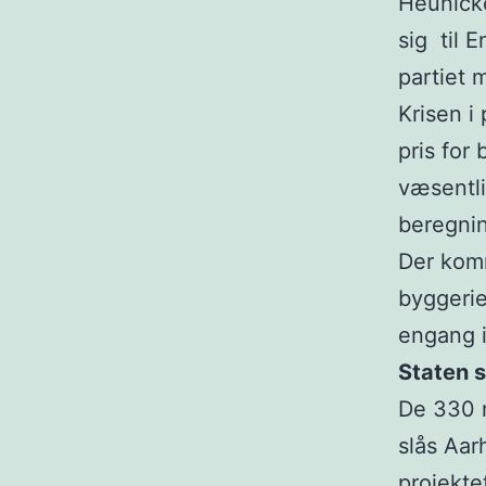
Heunick
sig til E
partiet 
Krisen i
pris for
væsentli
beregnin
Der komm
byggerie
engang i
Staten s
De 330 m
slås Aar
projekte