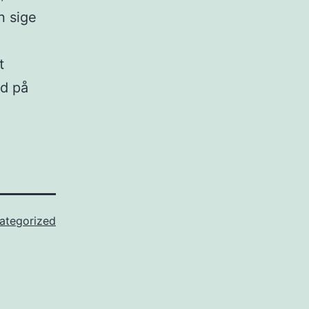
n sige
t
ud på
ategorized