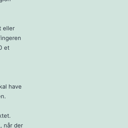
 eller
fingeren
0 et
kal have
en.
tet.
, når der