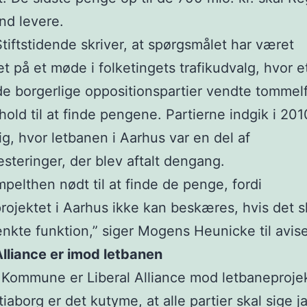
and levere.
tiftstidende skriver, at spørgsmålet har været
t på et møde i folketingets trafikudvalg, hvor et
 de borgerlige oppositionspartier vendte tommel
rhold til at finde pengene. Partierne indgik i 201
lig, hvor letbanen i Aarhus var en del af
vesteringer, der blev aftalt dengang.
impelthen nødt til at finde de penge, fordi
rojektet i Aarhus ikke kan beskæres, hvis det s
ænkte funktion,” siger Mogens Heunicke til avis
Alliance er imod letbanen
 Kommune er Liberal Alliance mod letbaneprojek
iaborg er det kutyme, at alle partier skal sige ja