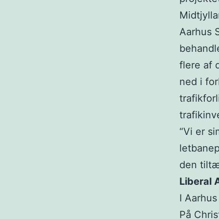
Midtjyll
Aarhus S
behandle
flere af
ned i fo
trafikfor
trafikin
“Vi er s
letbanep
den tilt
Liberal 
I Aarhus
På Christ