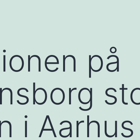
ionen på
ansborg st
n i Aarhus