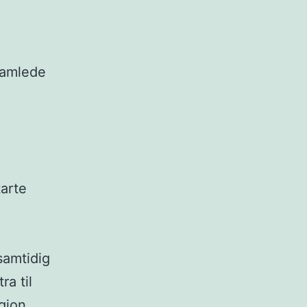
 samlede
tarte
 samtidig
a til
egion