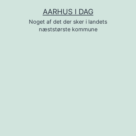
Fortsæt
AARHUS I DAG
til
Noget af det der sker i landets
indhold
næststørste kommune