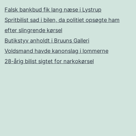
Falsk bankbud fik lang næse i Lystrup
Spritbilist sad i bilen, da politiet opsøgte ham
efter slingrende kørsel
Butikstyv anholdt i Bruuns Galleri
Voldsmand havde kanonslag i lommerne
28-årig bilist sigtet for narkokørsel