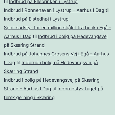
til
Indbrud på Ellebrinken i Lystrup
Indbrud i Rønnehaven i Lystrup – Aarhus I Dag
til
Indbrud på Elstedhøj i Lystrup
Sportsudstyr for en million stjålet fra butik i Egå –
Aarhus I Dag
til
Indbrud i bolig på Hedevangsvej
på Skæring Strand
Indbrud på Johannes Grosens Vej i Egå – Aarhus
I Dag
til
Indbrud i bolig på Hedevangsvej på
Skæring Strand
Indbrud i bolig på Hedevangsvej på Skæring
Strand – Aarhus I Dag
til
Indbrudstyv taget på
fersk gerning i Skæring