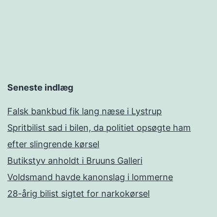
Seneste indlæg
Falsk bankbud fik lang næse i Lystrup
Spritbilist sad i bilen, da politiet opsøgte ham
efter slingrende kørsel
Butikstyv anholdt i Bruuns Galleri
Voldsmand havde kanonslag i lommerne
28-årig bilist sigtet for narkokørsel