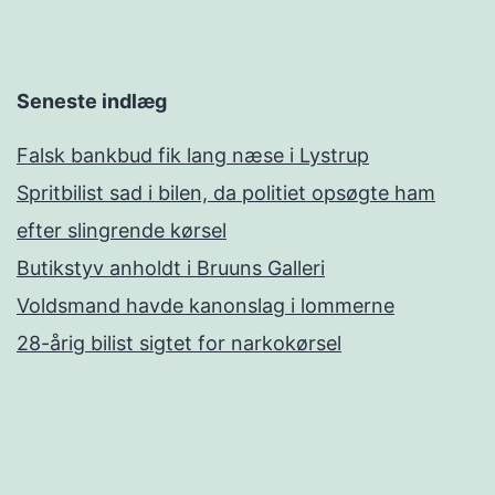
Seneste indlæg
Falsk bankbud fik lang næse i Lystrup
Spritbilist sad i bilen, da politiet opsøgte ham
efter slingrende kørsel
Butikstyv anholdt i Bruuns Galleri
Voldsmand havde kanonslag i lommerne
28-årig bilist sigtet for narkokørsel