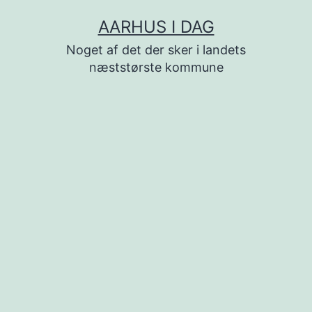
Fortsæt
AARHUS I DAG
til
Noget af det der sker i landets
indhold
næststørste kommune