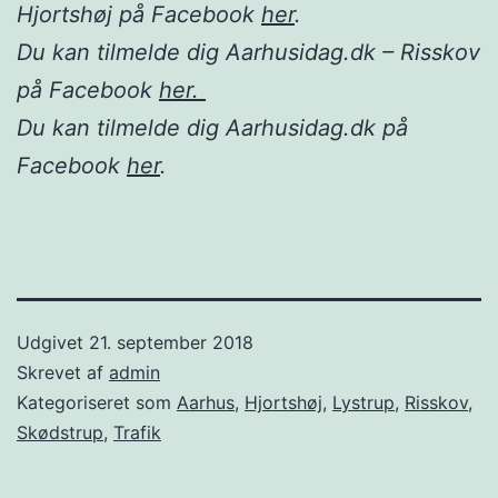
Hjortshøj på Facebook
her
.
Du kan tilmelde dig Aarhusidag.dk – Risskov
på Facebook
her.
Du kan tilmelde dig Aarhusidag.dk på
Facebook
her
.
Udgivet
21. september 2018
Skrevet af
admin
Kategoriseret som
Aarhus
,
Hjortshøj
,
Lystrup
,
Risskov
,
Skødstrup
,
Trafik