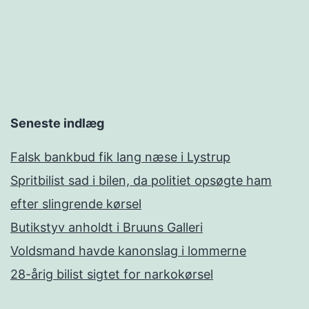
Seneste indlæg
Falsk bankbud fik lang næse i Lystrup
Spritbilist sad i bilen, da politiet opsøgte ham
efter slingrende kørsel
Butikstyv anholdt i Bruuns Galleri
Voldsmand havde kanonslag i lommerne
28-årig bilist sigtet for narkokørsel