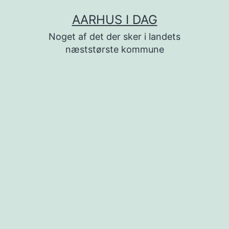
Fortsæt
AARHUS I DAG
til
Noget af det der sker i landets
indhold
næststørste kommune