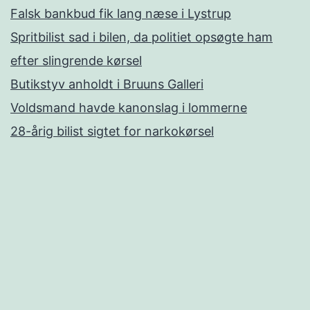
Falsk bankbud fik lang næse i Lystrup
Spritbilist sad i bilen, da politiet opsøgte ham
efter slingrende kørsel
Butikstyv anholdt i Bruuns Galleri
Voldsmand havde kanonslag i lommerne
28-årig bilist sigtet for narkokørsel