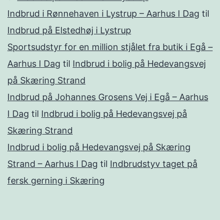
Indbrud i Rønnehaven i Lystrup – Aarhus I Dag
til
Indbrud på Elstedhøj i Lystrup
Sportsudstyr for en million stjålet fra butik i Egå –
Aarhus I Dag
til
Indbrud i bolig på Hedevangsvej
på Skæring Strand
Indbrud på Johannes Grosens Vej i Egå – Aarhus
I Dag
til
Indbrud i bolig på Hedevangsvej på
Skæring Strand
Indbrud i bolig på Hedevangsvej på Skæring
Strand – Aarhus I Dag
til
Indbrudstyv taget på
fersk gerning i Skæring