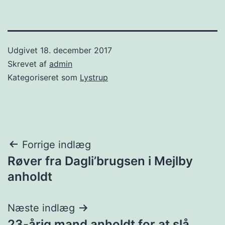
Udgivet
18. december 2017
Skrevet af
admin
Kategoriseret som
Lystrup
Indlægsnavigation
Forrige indlæg
Røver fra Dagli’brugsen i Mejlby
anholdt
Næste indlæg
23-årig mand anholdt for at slå