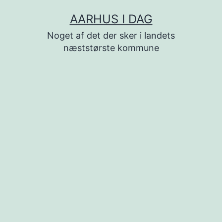
Fortsæt
AARHUS I DAG
til
Noget af det der sker i landets
indhold
næststørste kommune