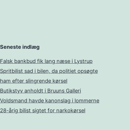
Seneste indlæg
Falsk bankbud fik lang næse i Lystrup
Spritbilist sad i bilen, da politiet opsøgte
ham efter slingrende kørsel
Butikstyv anholdt i Bruuns Galleri
Voldsmand havde kanonslag i lommerne
28-årig bilist sigtet for narkokørsel