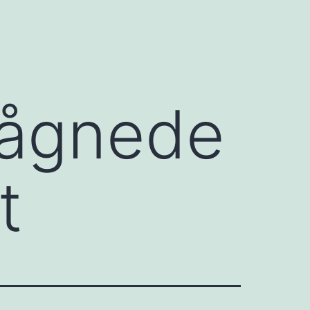
vågnede
t