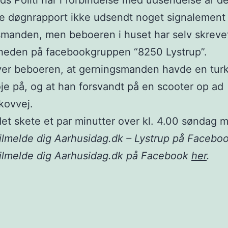
nds Politi har i forbindelse med udsendelse af d
ge døgnrapport ikke udsendt noget signalement 
smanden, men beboeren i huset har selv skreve
heden på facebookgruppen “8250 Lystrup”.
ver beboeren, at gerningsmanden havde en turk
je på, og at han forsvandt på en scooter op ad
kovvej.
et skete et par minutter over kl. 4.00 søndag 
ilmelde dig Aarhusidag.dk – Lystrup på Facebo
tilmelde dig Aarhusidag.dk på Facebook
her
.