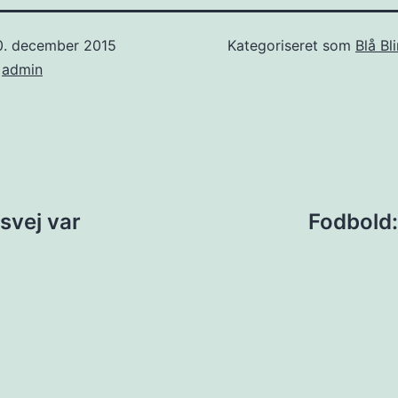
0. december 2015
Kategoriseret som
Blå Bl
f
admin
ion
svej var
Fodbold: