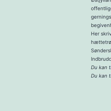
Østjylla
offentli
gerning
begiven
Her skri
hættetrø
Sønders
Indbrudd
Du kan t
Du kan 