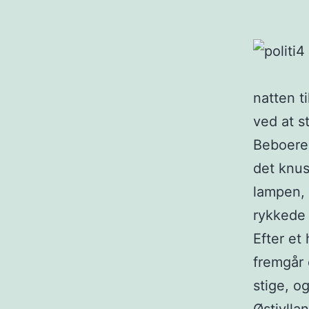
natten t
ved at s
Beboere
det knus
lampen, 
rykkede
Efter et
fremgår 
stige, og