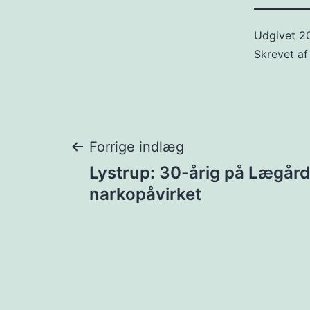
Udgivet
2
Skrevet a
Indlægsnavigat
Forrige indlæg
Lystrup: 30-årig på Lægård
narkopåvirket