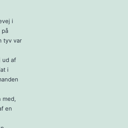
vej i
 på
n tyv var
 ud af
at i
smanden
n med,
af en