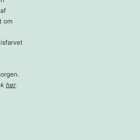
en
af
t om
isfarvet
morgen.
ok
her
.