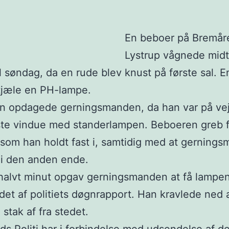
En beboer på Bremåre
Lystrup vågnede midt
il søndag, da en rude blev knust på første sal. E
tjæle en PH-lampe.
n opdagede gerningsmanden, da han var på vej
te vindue med standerlampen. Beboeren greb f
som han holdt fast i, samtidig med at gerning
 i den anden ende.
 halvt minut opgav gerningsmanden at få lampe
det af politiets døgnrapport. Han kravlede ned 
 stak af fra stedet.