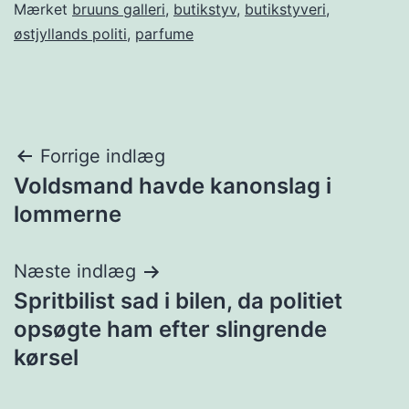
Mærket
bruuns galleri
,
butikstyv
,
butikstyveri
,
østjyllands politi
,
parfume
Indlægsnavigation
Forrige indlæg
Voldsmand havde kanonslag i
lommerne
Næste indlæg
Spritbilist sad i bilen, da politiet
opsøgte ham efter slingrende
kørsel