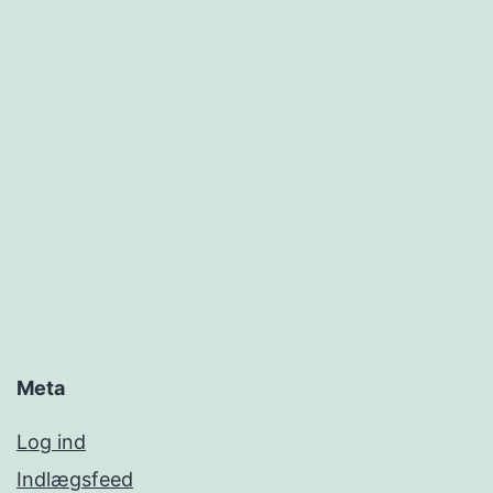
Meta
Log ind
Indlægsfeed