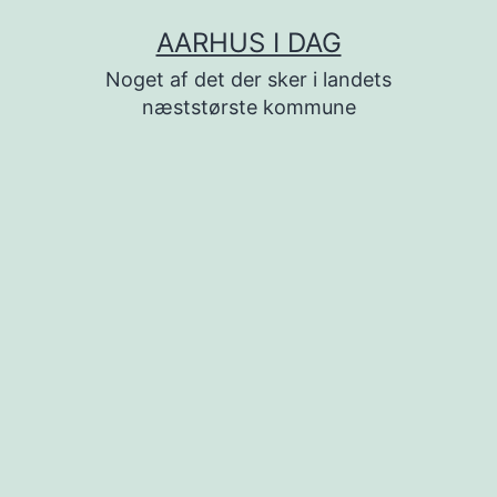
Fortsæt
AARHUS I DAG
til
Noget af det der sker i landets
indhold
næststørste kommune