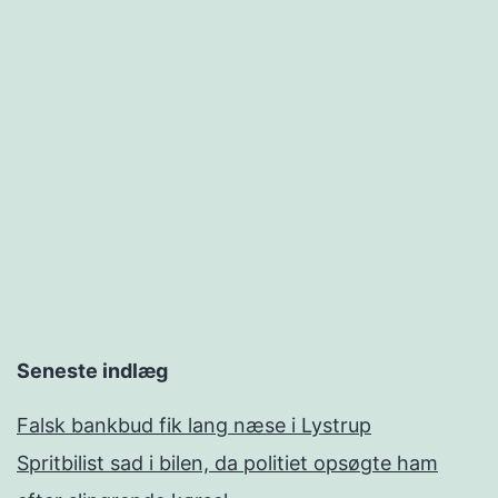
Seneste indlæg
Falsk bankbud fik lang næse i Lystrup
Spritbilist sad i bilen, da politiet opsøgte ham