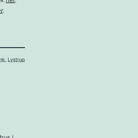
ok
her
.
r
.
ink
,
Lystrup
hus i