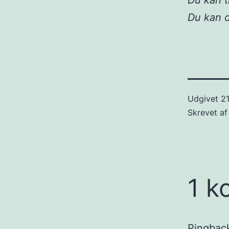
Du kan t
Du kan 
Udgivet
21
Skrevet a
1 k
Pingbac