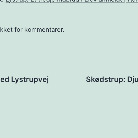
ukket for kommentarer.
ion
 ved Lystrupvej
Skødstrup: Dj