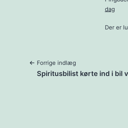
dag
Der er l
Indlægsnavigat
Forrige indlæg
Spiritusbilist kørte ind i bil