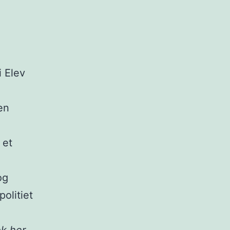
i Elev
en
 et
og
olitiet