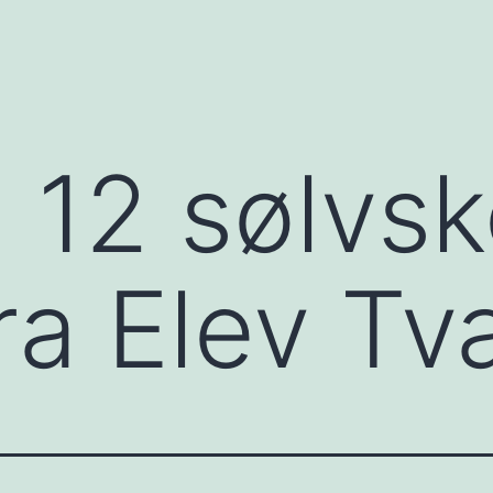
: 12 sølvs
fra Elev T