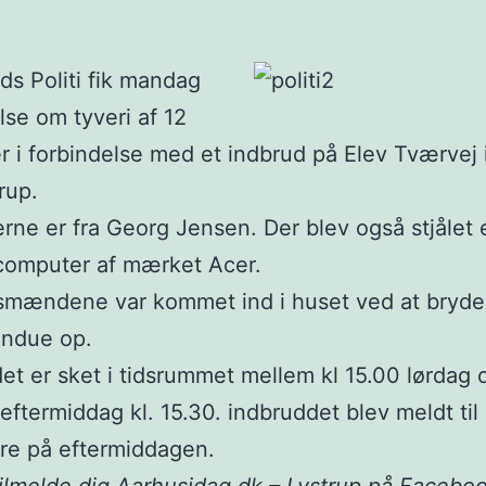
nds Politi fik mandag
se om tyveri af 12
r i forbindelse med et indbrud på Elev Tværvej 
rup.
rne er fra Georg Jensen. Der blev også stjålet 
computer af mærket Acer.
smændene var kommet ind i huset ved at bryde
indue op.
et er sket i tidsrummet mellem kl 15.00 lørdag 
ftermiddag kl. 15.30. indbruddet blev meldt til p
ere på eftermiddagen.