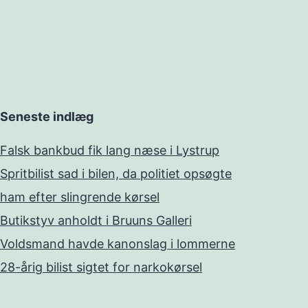
Seneste indlæg
Falsk bankbud fik lang næse i Lystrup
Spritbilist sad i bilen, da politiet opsøgte
ham efter slingrende kørsel
Butikstyv anholdt i Bruuns Galleri
Voldsmand havde kanonslag i lommerne
28-årig bilist sigtet for narkokørsel