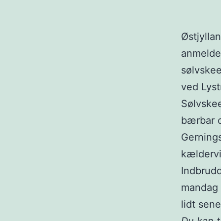
Østjylla
anmeldel
sølvskee
ved Lyst
Sølvskee
bærbar 
Gerning
kælderv
Indbrudd
mandag e
lidt sen