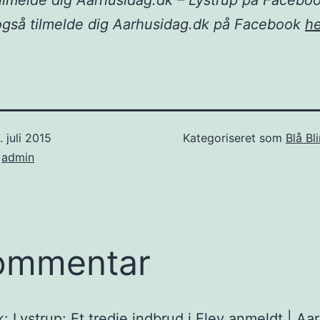
ilmelde dig Aarhusidag.dk – Lystrup på Facebo
også tilmelde dig Aarhusidag.dk på Facebook
he
. juli 2015
Kategoriseret som
Blå Bl
f
admin
ommentar
k:
Lystrup: Et tredje indbrud i Elev anmeldt | Aar