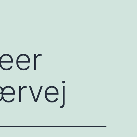
keer
værvej