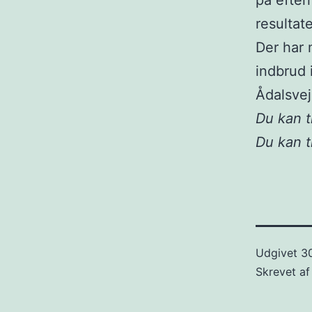
på efter
resultat
Der har
indbrud 
Ådalsvej
Du kan t
Du kan 
Udgivet
30
Skrevet a