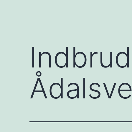
Indbrud
Ådalsve