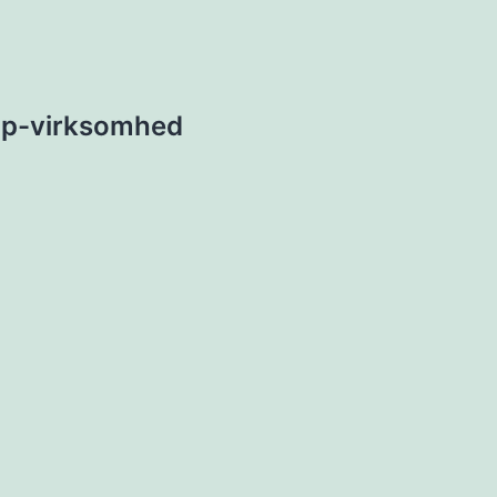
ion
up-virksomhed