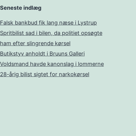
Seneste indlæg
Falsk bankbud fik lang næse i Lystrup
Spritbilist sad i bilen, da politiet opsøgte
ham efter slingrende kørsel
Butikstyv anholdt i Bruuns Galleri
Voldsmand havde kanonslag i lommerne
28-årig bilist sigtet for narkokørsel