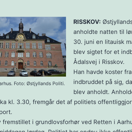
RISSKOV:
Østjyllands
anholdte natten til l
30. juni en litauisk 
blev sigtet for et in
Ådalsvej i Risskov.
Han havde koster fra
indbruddet på sig, d
arhus. Foto: Østjyllands Politi.
blev anholdt. Anhold
ka kl. 3.30, fremgår det af politiets offentliggjo
port.
 fremstillet i grundlovsforhør ved Retten i Aarhu