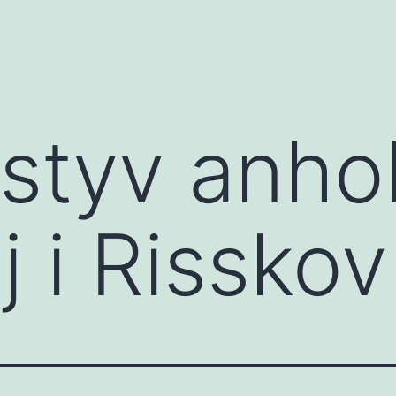
styv anho
j i Risskov