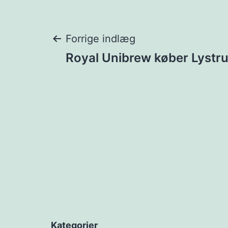
Indlægsnavigat
Forrige indlæg
Royal Unibrew køber Lystr
Kategorier