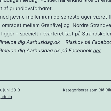
middagen lørdag. Politiet har endnu ikke offentl
et af grundlovsforhøret.
 med jævne mellemrum de seneste uger været f
i området mellem Grenåvej og Nordre Strandve
 ligger – specielt i kvarteret tæt på Strandskole
ilmelde dig Aarhusidag.dk – Risskov på Faceb
tilmelde dig Aarhusidag.dk på Facebook
her
.
. juni 2018
Kategoriseret som
Blå Bli
f
admin