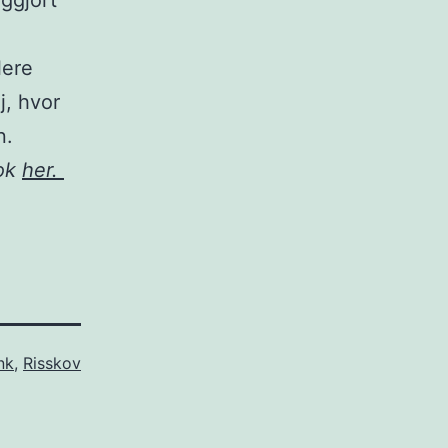
iggjort
lere
j, hvor
n.
ook
her.
nk
,
Risskov