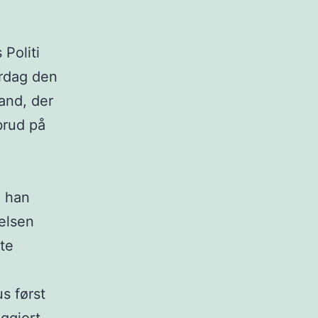
 Politi
ørdag den
mand, der
dbrud på
a han
elsen
rte
s først