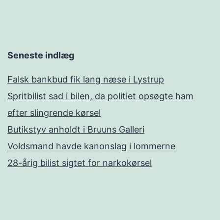
Seneste indlæg
Falsk bankbud fik lang næse i Lystrup
Spritbilist sad i bilen, da politiet opsøgte ham
efter slingrende kørsel
Butikstyv anholdt i Bruuns Galleri
Voldsmand havde kanonslag i lommerne
28-årig bilist sigtet for narkokørsel