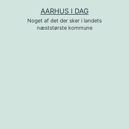
Fortsæt
AARHUS I DAG
til
Noget af det der sker i landets
indhold
næststørste kommune