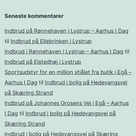
Seneste kommentarer
Indbrud på Rønnehaven i Lystrup – Aarhus I Dag
til
Indbrud på Ellebrinken i Lystrup
Indbrud i Rønnehaven i Lystrup – Aarhus I Dag
til
Indbrud på Elstedhøj i Lystrup
Sportsudstyr for en million stjålet fra butik i Egå –
Aarhus I Dag
til
Indbrud i bolig på Hedevangsvej
på Skæring Strand
Indbrud på Johannes Grosens Vej i Egå – Aarhus
I Dag
til
Indbrud i bolig på Hedevangsvej på
Skæring Strand
Indbrud i bolig på Hedevangsvej på Skæring