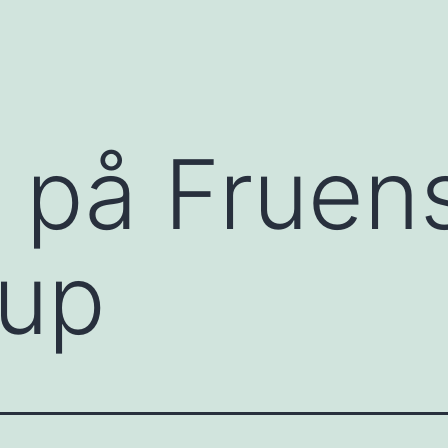
 på Fruen
rup