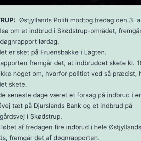
RUP:
Østjyllands Politi modtog fredag den 3. 
se om et indbrud i Skødstrup-området, fremgår
s døgnrapport lørdag.
et er sket på Fruensbakke i Løgten.
apporten fremgår det, at indbruddet skete kl. 1
ikke noget om, hvorfor politiet ved så præcist, 
et skete.
de seneste dage været et forsøg på indbrud i en
vej tæt på Djurslands Bank og et indbrud på
årdsvej i Skødstrup.
 løbet af fredagen fire indbrud i hele Østjylland
eds, fremgår det af døgnrapporten.