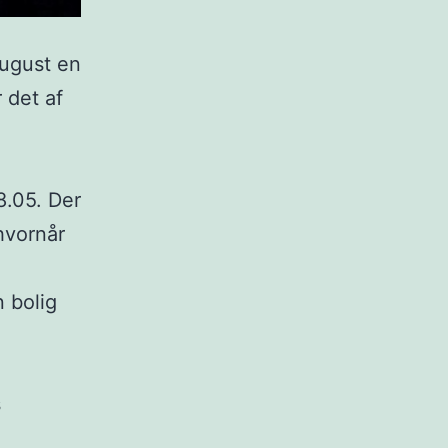
august en
 det af
8.05. Der
hvornår
 bolig
s