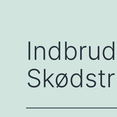
Indbrud
Skødst