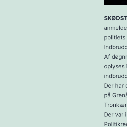
SKØDST
anmeldel
politiet
Indbrudd
Af døgnr
oplyses 
indbrudd
Der har 
på Grenå
Tronkærg
Der var i
Politikr