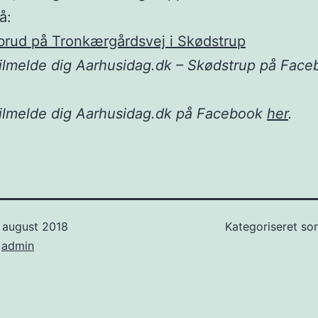
å:
brud på Tronkærgårdsvej i Skødstrup
ilmelde dig Aarhusidag.dk – Skødstrup på Fac
tilmelde dig Aarhusidag.dk på Facebook
her
.
 august 2018
Kategoriseret s
f
admin