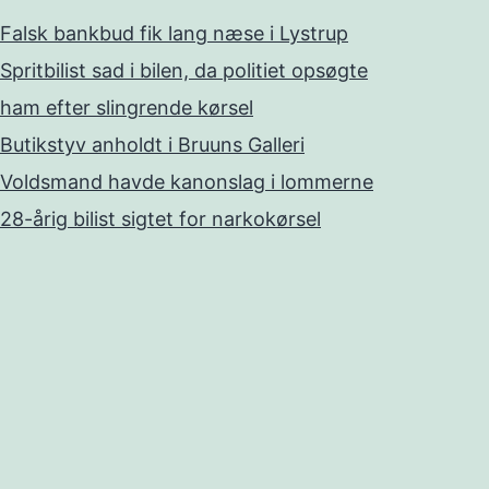
Falsk bankbud fik lang næse i Lystrup
Spritbilist sad i bilen, da politiet opsøgte
ham efter slingrende kørsel
Butikstyv anholdt i Bruuns Galleri
Voldsmand havde kanonslag i lommerne
28-årig bilist sigtet for narkokørsel