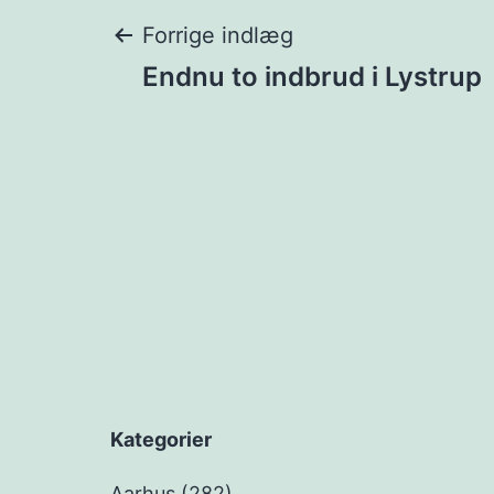
Indlægsnavigat
Forrige indlæg
Endnu to indbrud i Lystrup
Kategorier
Aarhus
(282)