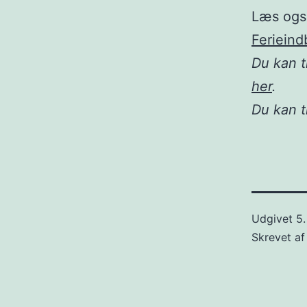
Læs ogs
Ferieind
Du kan t
her
.
Du kan 
Udgivet
5.
Skrevet a