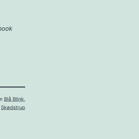
ebook
om
Blå Blink
,
Skødstrup