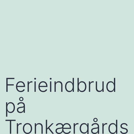
Ferieindbrud
på
Tronkærgårds