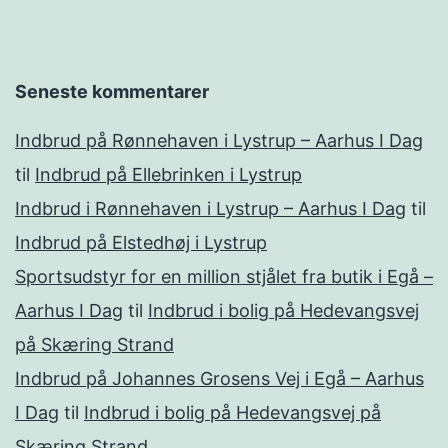
Seneste kommentarer
Indbrud på Rønnehaven i Lystrup – Aarhus I Dag
til
Indbrud på Ellebrinken i Lystrup
Indbrud i Rønnehaven i Lystrup – Aarhus I Dag
til
Indbrud på Elstedhøj i Lystrup
Sportsudstyr for en million stjålet fra butik i Egå –
Aarhus I Dag
til
Indbrud i bolig på Hedevangsvej
på Skæring Strand
Indbrud på Johannes Grosens Vej i Egå – Aarhus
I Dag
til
Indbrud i bolig på Hedevangsvej på
Skæring Strand