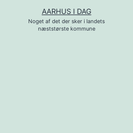
Fortsæt
AARHUS I DAG
til
Noget af det der sker i landets
indhold
næststørste kommune