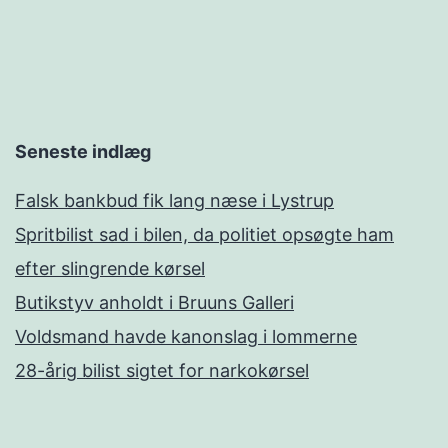
Seneste indlæg
Falsk bankbud fik lang næse i Lystrup
Spritbilist sad i bilen, da politiet opsøgte ham
efter slingrende kørsel
Butikstyv anholdt i Bruuns Galleri
Voldsmand havde kanonslag i lommerne
28-årig bilist sigtet for narkokørsel