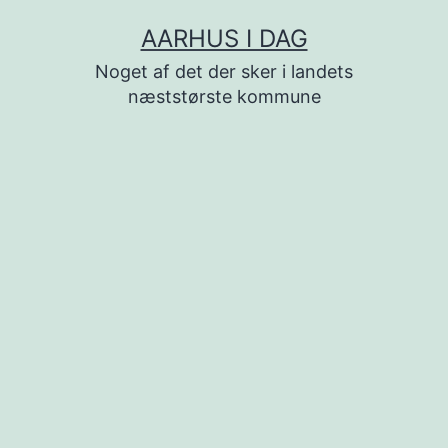
Fortsæt
AARHUS I DAG
til
Noget af det der sker i landets
indhold
næststørste kommune