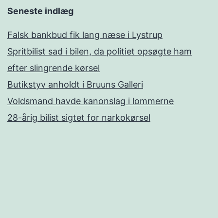
Seneste indlæg
Falsk bankbud fik lang næse i Lystrup
Spritbilist sad i bilen, da politiet opsøgte ham
efter slingrende kørsel
Butikstyv anholdt i Bruuns Galleri
Voldsmand havde kanonslag i lommerne
28-årig bilist sigtet for narkokørsel