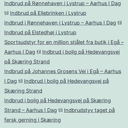
Indbrud på Rønnehaven i Lystrup – Aarhus I Dag
til
Indbrud på Ellebrinken i Lystrup
Indbrud i Rønnehaven i Lystrup – Aarhus I Dag
til
Indbrud på Elstedhøj i Lystrup
Sportsudstyr for en million stjålet fra butik i Egå –
Aarhus I Dag
til
Indbrud i bolig på Hedevangsvej
på Skæring Strand
Indbrud på Johannes Grosens Vej i Egå – Aarhus
I Dag
til
Indbrud i bolig på Hedevangsvej på
Skæring Strand
Indbrud i bolig på Hedevangsvej på Skæring
Strand – Aarhus I Dag
til
Indbrudstyv taget på
fersk gerning i Skæring