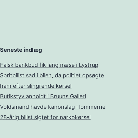
Seneste indlæg
Falsk bankbud fik lang næse i Lystrup
Spritbilist sad i bilen, da politiet opsøgte
ham efter slingrende kørsel
Butikstyv anholdt i Bruuns Galleri
Voldsmand havde kanonslag i lommerne
28-årig bilist sigtet for narkokørsel