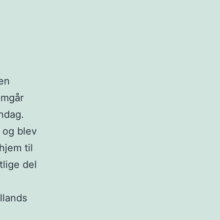
 en
emgår
andag.
0 og blev
jem til
lige del
llands