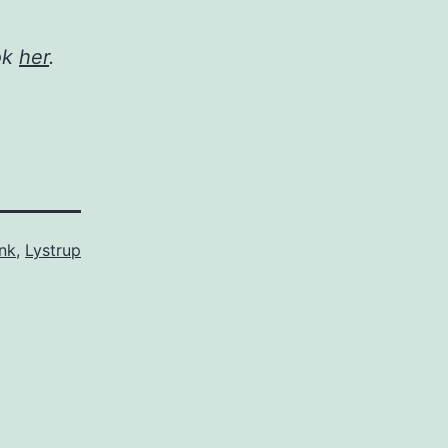
ok
her
.
ink
,
Lystrup