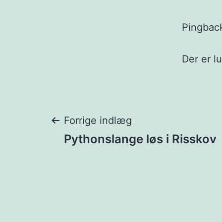
Pingbac
Der er l
Indlægsnavigat
Forrige indlæg
Pythonslange løs i Risskov