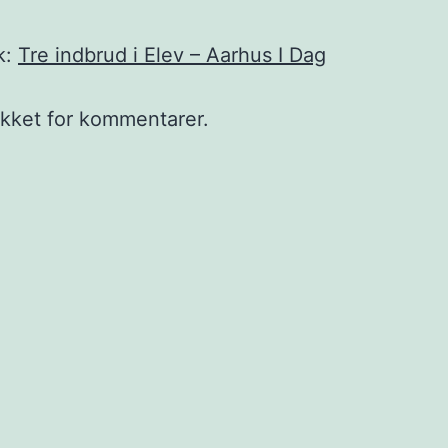
k:
Tre indbrud i Elev – Aarhus I Dag
ukket for kommentarer.
ion