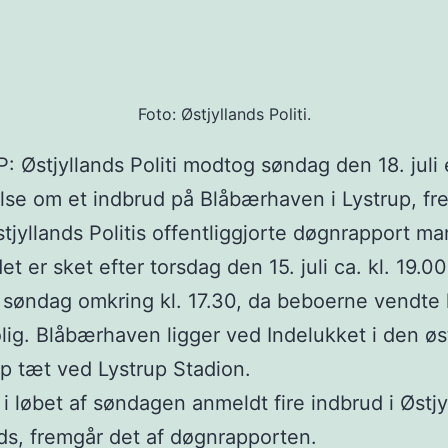
Foto: Østjyllands Politi.
 Østjyllands Politi modtog søndag den 18. juli
se om et indbrud på Blåbærhaven i Lystrup, fr
stjyllands Politis offentliggjorte døgnrapport m
et er sket efter torsdag den 15. juli ca. kl. 19.0
søndag omkring kl. 17.30, da beboerne vendte h
lig. Blåbærhaven ligger ved Indelukket i den øst
up tæt ved Lystrup Stadion.
 i løbet af søndagen anmeldt fire indbrud i Østjy
eds, fremgår det af døgnrapporten.