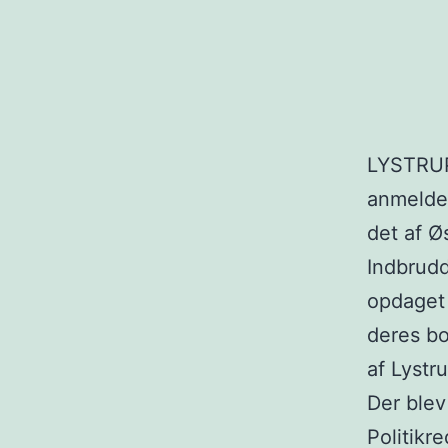
LYSTRUP:
anmeldel
det af Ø
Indbrudd
opdaget 
deres bo
af Lystr
Der blev
Politikr