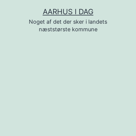
Fortsæt
AARHUS I DAG
til
Noget af det der sker i landets
indhold
næststørste kommune