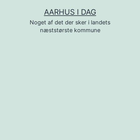
Fortsæt
AARHUS I DAG
til
Noget af det der sker i landets
indhold
næststørste kommune