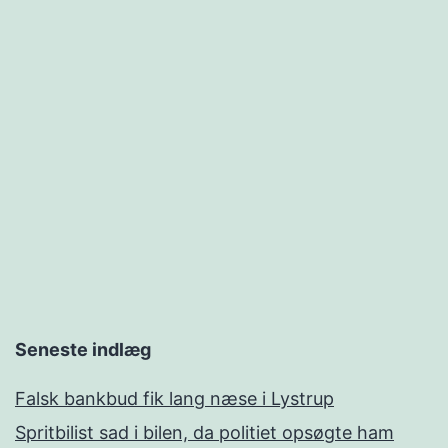
Seneste indlæg
Falsk bankbud fik lang næse i Lystrup
Spritbilist sad i bilen, da politiet opsøgte ham