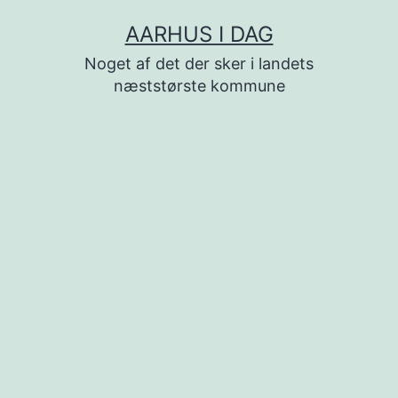
Fortsæt
AARHUS I DAG
til
Noget af det der sker i landets
indhold
næststørste kommune