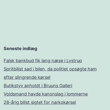
Seneste indlæg
Falsk bankbud fik lang næse i Lystrup
Spritbilist sad i bilen, da politiet opsøgte ham
efter slingrende kørsel
Butikstyv anholdt i Bruuns Galleri
Voldsmand havde kanonslag i lommerne
28-årig bilist sigtet for narkokørsel