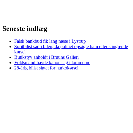
Seneste indlæg
Falsk bankbud fik lang næse i Lystrup
Spritbilist sad i bilen, da politiet opsøgte ham efter slingrende
kørsel
Butikstyv anholdt i Bruuns Galleri
Voldsmand havde kanonslag i lommerne
28-årig bilist sigtet for narkokørsel