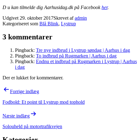
D u kan tilmelde dig Aarhusidag.dk på Facebook
her
.
Udgivet
29. oktober 2017
Skrevet af
admin
Kategoriseret som
Blå Blink
,
Lystrup
3 kommentarer
Pingback:
Tre nye indbrud i Lystrup søndag | Aarhus i dag
Pingback:
To indbrud på Rugmarken | Aarhus i dag
Pingback:
Endnu et indbrud på Rugmarken i Lystrup | Aarhus
i dag
Der er lukket for kommentarer.
Indlægsnavigation
Forrige indlæg
Fodbold: Et point til Lystrup mod tophold
Næste indlæg
Solouheld på motortrafikvejen
Kategorier