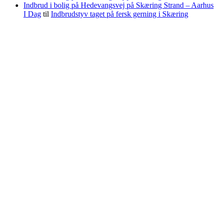
Indbrud i bolig på Hedevangsvej på Skæring Strand – Aarhus
I Dag
til
Indbrudstyv taget på fersk gerning i Skæring