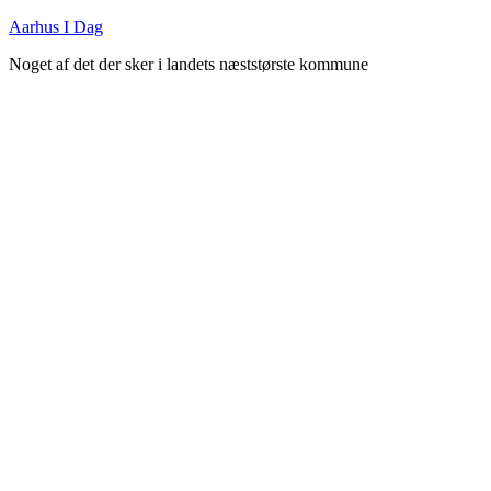
Fortsæt
Aarhus I Dag
til
Noget af det der sker i landets næststørste kommune
indhold