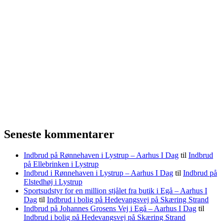
Seneste kommentarer
Indbrud på Rønnehaven i Lystrup – Aarhus I Dag
til
Indbrud
på Ellebrinken i Lystrup
Indbrud i Rønnehaven i Lystrup – Aarhus I Dag
til
Indbrud på
Elstedhøj i Lystrup
Sportsudstyr for en million stjålet fra butik i Egå – Aarhus I
Dag
til
Indbrud i bolig på Hedevangsvej på Skæring Strand
Indbrud på Johannes Grosens Vej i Egå – Aarhus I Dag
til
Indbrud i bolig på Hedevangsvej på Skæring Strand