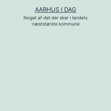
Fortsæt
AARHUS I DAG
til
Noget af det der sker i landets
indhold
næststørste kommune