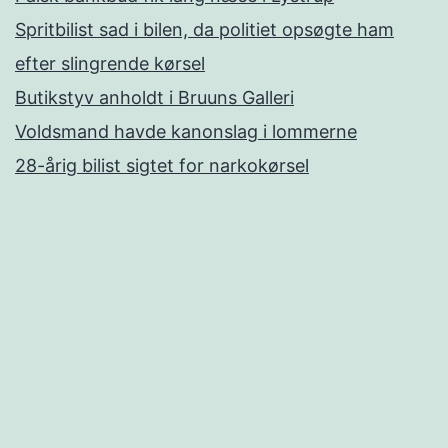
Spritbilist sad i bilen, da politiet opsøgte ham
efter slingrende kørsel
Butikstyv anholdt i Bruuns Galleri
Voldsmand havde kanonslag i lommerne
28-årig bilist sigtet for narkokørsel