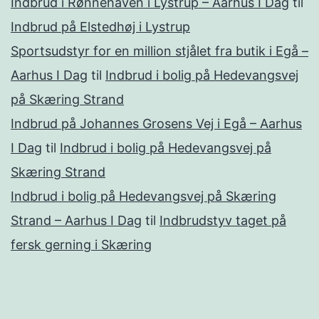
Indbrud i Rønnehaven i Lystrup – Aarhus I Dag
til
Indbrud på Elstedhøj i Lystrup
Sportsudstyr for en million stjålet fra butik i Egå –
Aarhus I Dag
til
Indbrud i bolig på Hedevangsvej
på Skæring Strand
Indbrud på Johannes Grosens Vej i Egå – Aarhus
I Dag
til
Indbrud i bolig på Hedevangsvej på
Skæring Strand
Indbrud i bolig på Hedevangsvej på Skæring
Strand – Aarhus I Dag
til
Indbrudstyv taget på
fersk gerning i Skæring