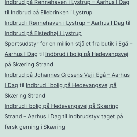
Indbrud på Rønnehaven i Lystrup – Aarhus I Dag
til
Indbrud på Ellebrinken i Lystrup
Indbrud i Rønnehaven i Lystrup – Aarhus I Dag
til
Indbrud på Elstedhøj i Lystrup
Sportsudstyr for en million stjålet fra butik i Egå –
Aarhus I Dag
til
Indbrud i bolig på Hedevangsvej
på Skæring Strand
Indbrud på Johannes Grosens Vej i Egå – Aarhus
I Dag
til
Indbrud i bolig på Hedevangsvej på
Skæring Strand
Indbrud i bolig på Hedevangsvej på Skæring
Strand – Aarhus I Dag
til
Indbrudstyv taget på
fersk gerning i Skæring