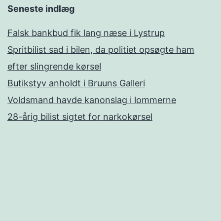
Seneste indlæg
Falsk bankbud fik lang næse i Lystrup
Spritbilist sad i bilen, da politiet opsøgte ham
efter slingrende kørsel
Butikstyv anholdt i Bruuns Galleri
Voldsmand havde kanonslag i lommerne
28-årig bilist sigtet for narkokørsel