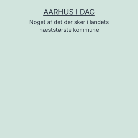
Fortsæt
AARHUS I DAG
til
Noget af det der sker i landets
indhold
næststørste kommune