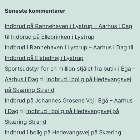
Seneste kommentarer
Indbrud på Rønnehaven i Lystrup – Aarhus I Dag
til
Indbrud på Ellebrinken i Lystrup
Indbrud i Rønnehaven i Lystrup – Aarhus I Dag
til
Indbrud på Elstedhøj i Lystrup
Sportsudstyr for en million stjålet fra butik i Egå –
Aarhus I Dag
til
Indbrud i bolig på Hedevangsvej
på Skæring Strand
Indbrud på Johannes Grosens Vej i Egå – Aarhus
I Dag
til
Indbrud i bolig på Hedevangsvej på
Skæring Strand
Indbrud i bolig på Hedevangsvej på Skæring