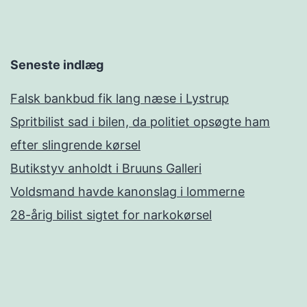
Seneste indlæg
Falsk bankbud fik lang næse i Lystrup
Spritbilist sad i bilen, da politiet opsøgte ham
efter slingrende kørsel
Butikstyv anholdt i Bruuns Galleri
Voldsmand havde kanonslag i lommerne
28-årig bilist sigtet for narkokørsel