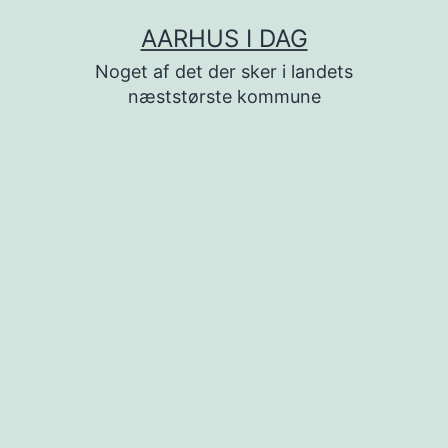
Fortsæt
AARHUS I DAG
til
Noget af det der sker i landets
indhold
næststørste kommune