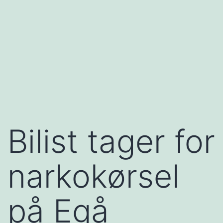
Bilist tager for
narkokørsel
på Egå