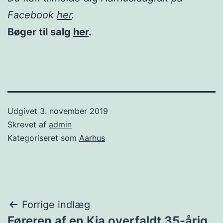
Facebook
her
.
Bøger til salg
her
.
Udgivet
3. november 2019
Skrevet af
admin
Kategoriseret som
Aarhus
Indlægsnavigation
Forrige indlæg
Føreren af en Kia overfaldt 35-årig