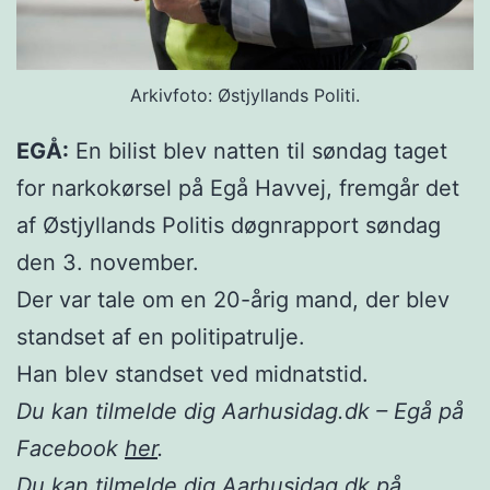
Arkivfoto: Østjyllands Politi.
EGÅ:
En bilist blev natten til søndag taget
for narkokørsel på Egå Havvej, fremgår det
af Østjyllands Politis døgnrapport søndag
den 3. november.
Der var tale om en 20-årig mand, der blev
standset af en politipatrulje.
Han blev standset ved midnatstid.
Du kan tilmelde dig Aarhusidag.dk – Egå på
Facebook
her
.
Du kan tilmelde dig Aarhusidag.dk på