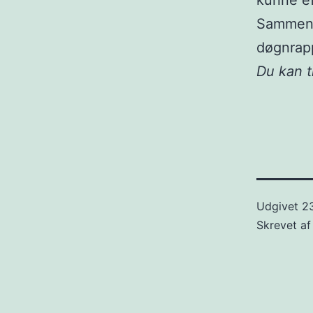
kunne ef
Sammenst
døgnrap
Du kan 
Udgivet
2
Skrevet a