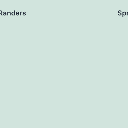
ion
 Randers
Spr