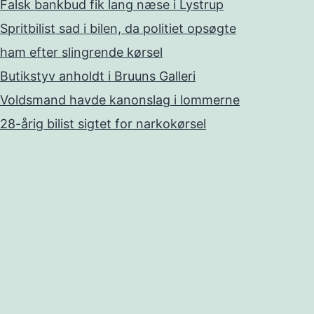
Falsk bankbud fik lang næse i Lystrup
Spritbilist sad i bilen, da politiet opsøgte
ham efter slingrende kørsel
Butikstyv anholdt i Bruuns Galleri
Voldsmand havde kanonslag i lommerne
28-årig bilist sigtet for narkokørsel