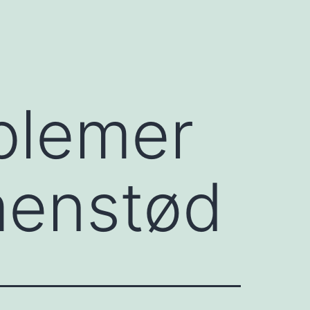
blemer
menstød