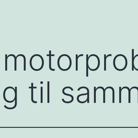
 motorpro
ag til sam