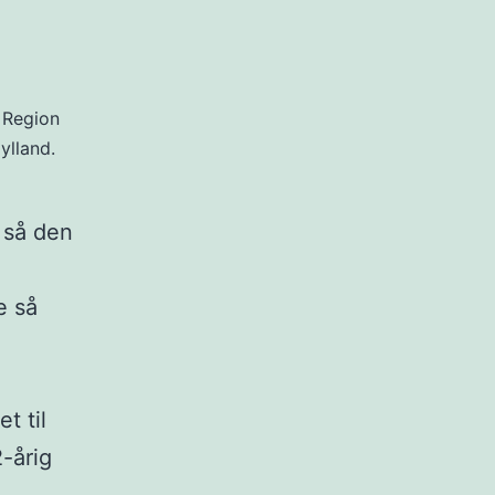
 Region
ylland.
 så den
e så
t til
-årig