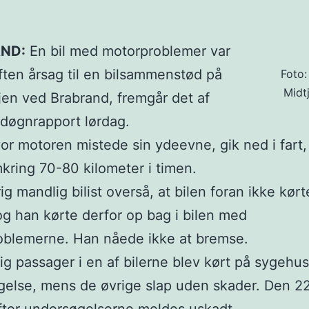
ND:
En bil med motorproblemer var
ften årsag til en bilsammenstød på
Foto:
Midtj
en ved Brabrand, fremgår det af
s døgnrapport lørdag.
vor motoren mistede sin ydeevne, gik ned i fart,
kring 70-80 kilometer i timen.
ig mandlig bilist overså, at bilen foran ikke kørt
og han kørte derfor op bag i bilen med
oblemerne. Han nåede ikke at bremse.
ig passager i en af bilerne blev kørt på sygehuse
else, mens de øvrige slap uden skader. Den 22