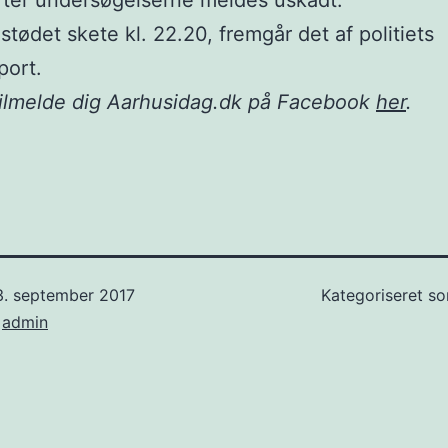
ter undersøgelserne meldes uskadt.
ødet skete kl. 22.20, fremgår det af politiets
port.
tilmelde dig Aarhusidag.dk på Facebook
her
.
3. september 2017
Kategoriseret 
f
admin