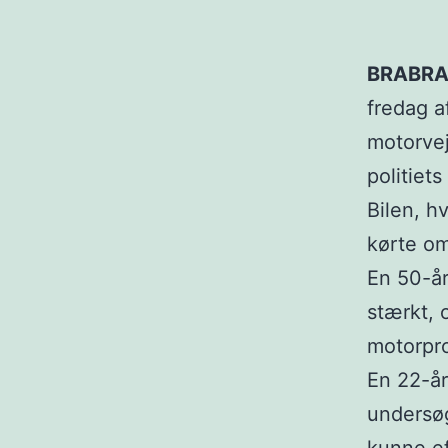
BRABRA
fredag a
motorvej
politiet
Bilen, h
kørte om
En 50-år
stærkt, 
motorpr
En 22-år
undersøg