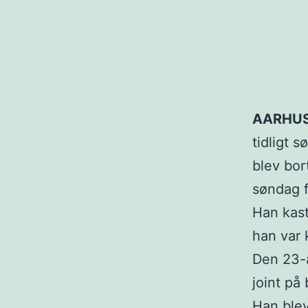
AARHUS
tidligt 
blev bor
søndag 
Han kast
han var
Den 23-å
joint på 
Han blev