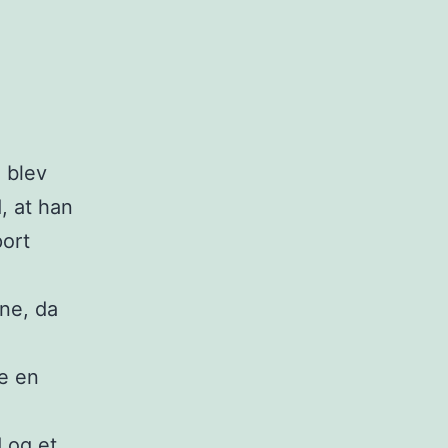
 blev
, at han
port
ne, da
ge en
 og et