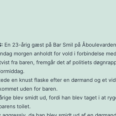
:
En 23-årig gæst på Bar Smil på Åboulevarden
søndag morgen anholdt for vold i forbindelse med
tvist fra baren, fremgår det af politiets døgnrap
formiddag.
ede en knust flaske efter en dørmand og et vid
 kommet uden for baren.
rige blev smidt ud, fordi han blev taget i at ry
barens toilet.
 aggressiv, da han blev smidt ud af en dørmand