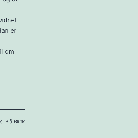
vidnet
Han er
il om
s
,
Blå Blink