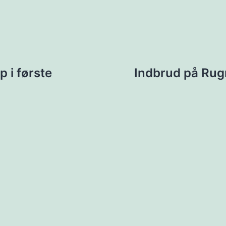
ion
p i første
Indbrud på Ru