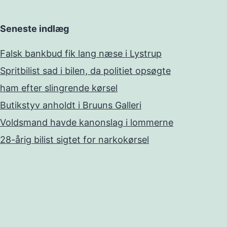
Seneste indlæg
Falsk bankbud fik lang næse i Lystrup
Spritbilist sad i bilen, da politiet opsøgte
ham efter slingrende kørsel
Butikstyv anholdt i Bruuns Galleri
Voldsmand havde kanonslag i lommerne
28-årig bilist sigtet for narkokørsel