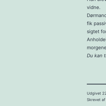
vidne.
Dørmand
fik pass
sigtet fo
Anholdel
morgene
Du kan 
Udgivet
22
Skrevet a