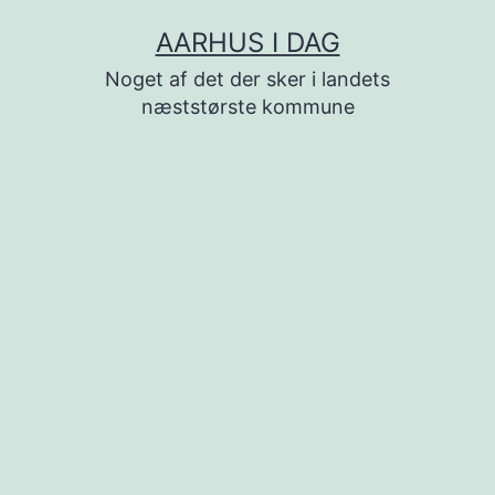
Fortsæt
AARHUS I DAG
til
Noget af det der sker i landets
indhold
næststørste kommune