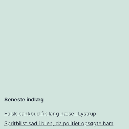
Seneste indlæg
Falsk bankbud fik lang næse i Lystrup
Spritbilist sad i bilen, da politiet opsøgte ham