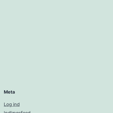
Meta
Log ind
Indlægsfeed