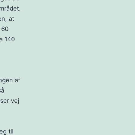
området.
n, at
 60
ka 140
ngen af
så
ser vej
g til