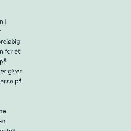
n i
r
reløbig
n for et
 på
er giver
resse på
rne
en