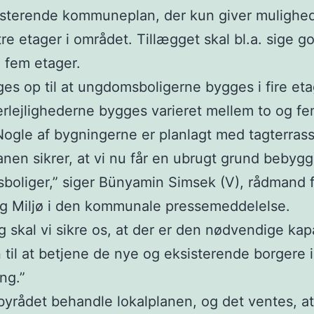
sterende kommuneplan, der kun giver mulighed
tre etager i området. Tillægget skal bl.a. sige go
i fem etager.
es op til at ungdomsboligerne bygges i fire eta
rlejlighederne bygges varieret mellem to og f
Nogle af bygningerne er planlagt med tagterrass
anen sikrer, at vi nu får en ubrugt grund bebyg
oliger,” siger Bünyamin Simsek (V), rådmand 
g Miljø i den kommunale pressemeddelelse.
g skal vi sikre os, at der er den nødvendige kapa
n til at betjene de nye og eksisterende borgere i
ng.”
byrådet behandle lokalplanen, og det ventes, at