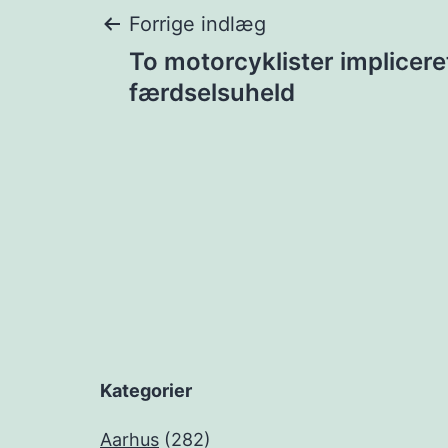
Indlægsnavigat
Forrige indlæg
To motorcyklister impliceret
færdselsuheld
Kategorier
Aarhus
(282)