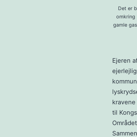
Det er 
omkring 
gamle gas
Ejeren a
ejerlejl
kommunen
lyskryds
kravene 
til Kong
Området 
Sammen m