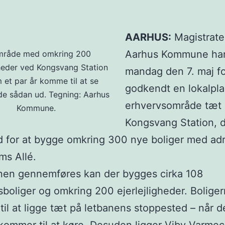
AARHUS:
Magistrate
Aarhus Kommune ha
mråde med omkring 200
gheder ved Kongsvang Station
mandag den 7. maj fo
 et par år komme til at se
godkendt en lokalpla
e sådan ud. Tegning: Aarhus
erhvervsområde tæt
Kommune.
Kongsvang Station, d
 for at bygge omkring 300 nye boliger med ad
ms Allé.
nen gennemføres kan der bygges cirka 108
oliger og omkring 200 ejerlejligheder. Bolige
il at ligge tæt på letbanens stoppested – når d