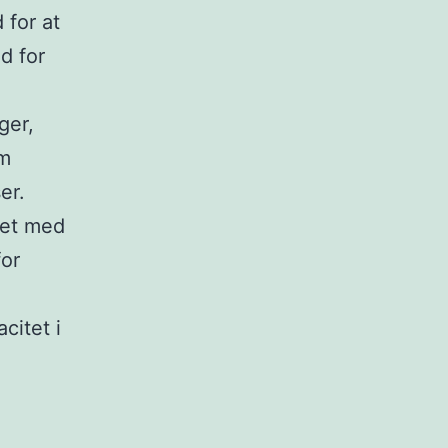
 for at
d for
ger,
em
er.
get med
for
citet i