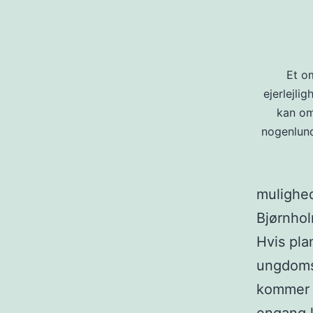
Et o
ejerlejli
kan om
nogenlund
mulighed
Bjørnhol
Hvis pla
ungdomsb
kommer t