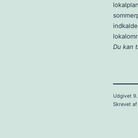
lokalpla
sommerpe
indkalde
lokalomr
Du kan 
Udgivet
9.
Skrevet a