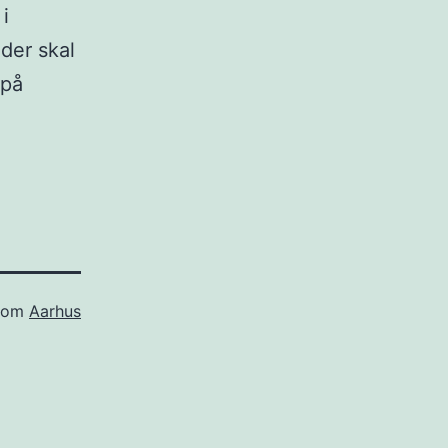
i
der skal
 på
 som
Aarhus