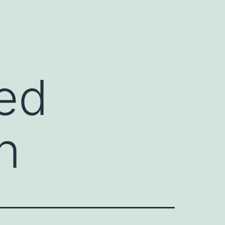
ved
n