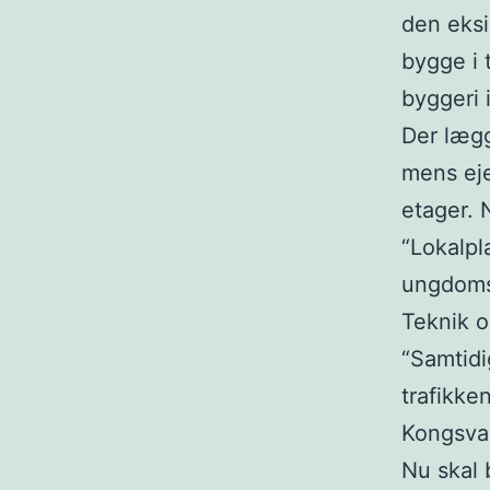
den eksi
bygge i 
byggeri 
Der lægg
mens eje
etager. 
“Lokalpl
ungdomsb
Teknik o
“Samtidi
trafikke
Kongsva
Nu skal 