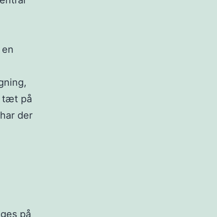
entral
 en
gning,
 tæt på
har der
gges på