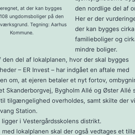
den nordlige del af 
beregnet, at der kan bygges
108 ungdomsboliger på den
Her er der vurderinge
værksgrund. Tegning: Aarhus
der kan bygges cirka
Kommune.
familieboliger og cir
mindre boliger.
f den del af lokalplanen, hvor der skal bygges
igheder – ER Invest – har indgået en aftale med
 om, at ejeren betaler et nyt fortov, ombygni
et Skanderborgvej, Bygholm Allé og Øster Allé 
til tilgængelighed overholdes, samt skilte der vi
svang Station.
ligger i Vestergårdsskolens distrikt.
ed lokalplanen skal der også vedtages et tillæ