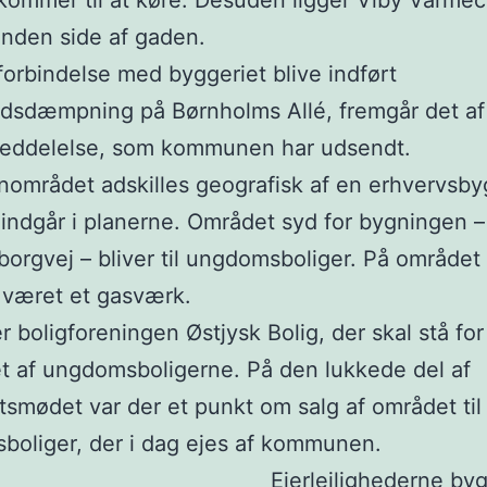
ommer til at køre. Desuden ligger Viby Varmec
nden side af gaden.
i forbindelse med byggeriet blive indført
edsdæmpning på Børnholms Allé, fremgår det af
eddelelse, som kommunen har udsendt.
nområdet adskilles geografisk af en erhvervsby
 indgår i planerne. Området syd for bygningen –
orgvej – bliver til ungdomsboliger. På området 
e været et gasværk.
er boligforeningen Østjysk Bolig, der skal stå for
t af ungdomsboligerne. På den lukkede del af
tsmødet var der et punkt om salg af området til
oliger, der i dag ejes af kommunen.
Ejerlejlighederne by