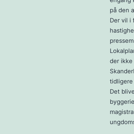
engang k
på den a
Der vil 
hastigh
pressem
Lokalpla
der ikke
Skanderb
tidliger
Det bliv
byggerie
magistra
ungdomsb