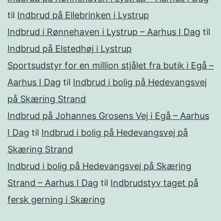
til
Indbrud på Ellebrinken i Lystrup
Indbrud i Rønnehaven i Lystrup – Aarhus I Dag
til
Indbrud på Elstedhøj i Lystrup
Sportsudstyr for en million stjålet fra butik i Egå –
Aarhus I Dag
til
Indbrud i bolig på Hedevangsvej
på Skæring Strand
Indbrud på Johannes Grosens Vej i Egå – Aarhus
I Dag
til
Indbrud i bolig på Hedevangsvej på
Skæring Strand
Indbrud i bolig på Hedevangsvej på Skæring
Strand – Aarhus I Dag
til
Indbrudstyv taget på
fersk gerning i Skæring