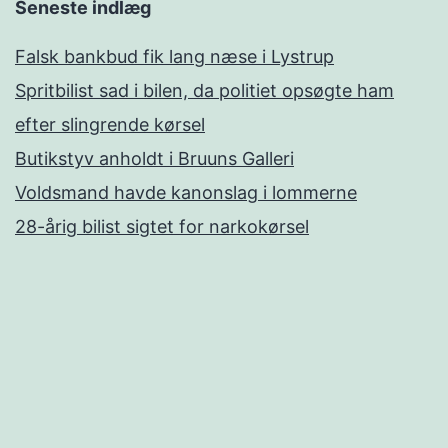
Seneste indlæg
Falsk bankbud fik lang næse i Lystrup
Spritbilist sad i bilen, da politiet opsøgte ham
efter slingrende kørsel
Butikstyv anholdt i Bruuns Galleri
Voldsmand havde kanonslag i lommerne
28-årig bilist sigtet for narkokørsel