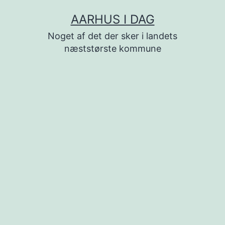
Fortsæt
AARHUS I DAG
til
Noget af det der sker i landets
indhold
næststørste kommune