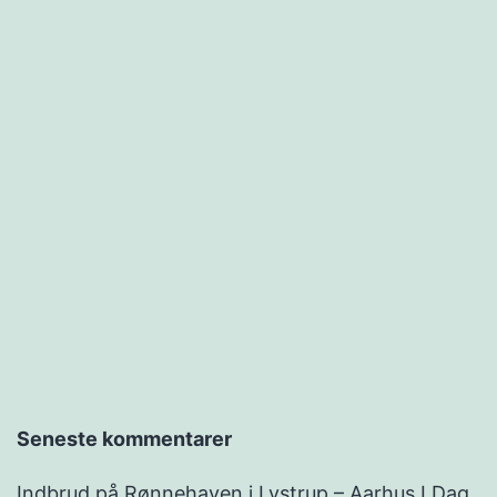
Seneste kommentarer
Indbrud på Rønnehaven i Lystrup – Aarhus I Dag