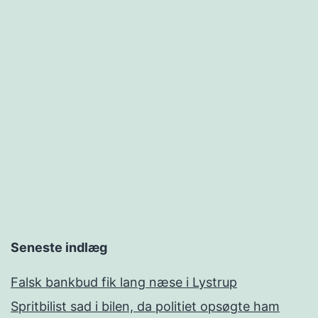
Seneste indlæg
Falsk bankbud fik lang næse i Lystrup
Spritbilist sad i bilen, da politiet opsøgte ham