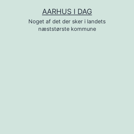
Fortsæt
AARHUS I DAG
til
Noget af det der sker i landets
indhold
næststørste kommune