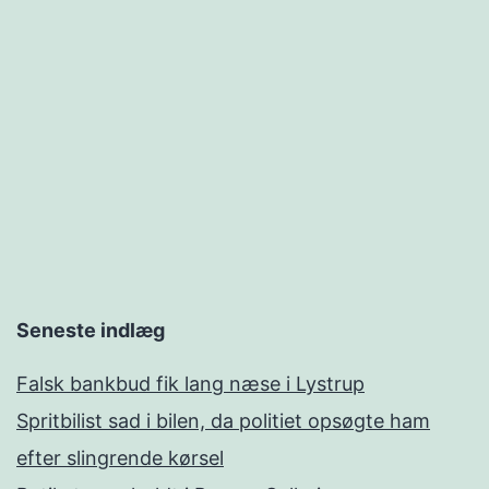
Seneste indlæg
Falsk bankbud fik lang næse i Lystrup
Spritbilist sad i bilen, da politiet opsøgte ham
efter slingrende kørsel