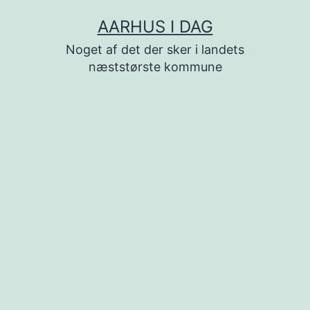
Fortsæt
AARHUS I DAG
til
Noget af det der sker i landets
indhold
næststørste kommune