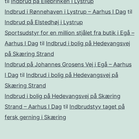
til
Indbrud på Ellebrinken i Lystrup
Indbrud i Rønnehaven i Lystrup – Aarhus I Dag
til
Indbrud på Elstedhøj i Lystrup
Sportsudstyr for en million stjålet fra butik i Egå –
Aarhus I Dag
til
Indbrud i bolig på Hedevangsvej
på Skæring Strand
Indbrud på Johannes Grosens Vej i Egå – Aarhus
I Dag
til
Indbrud i bolig på Hedevangsvej på
Skæring Strand
Indbrud i bolig på Hedevangsvej på Skæring
Strand – Aarhus I Dag
til
Indbrudstyv taget på
fersk gerning i Skæring