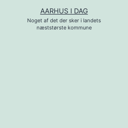
Fortsæt
AARHUS I DAG
til
Noget af det der sker i landets
indhold
næststørste kommune