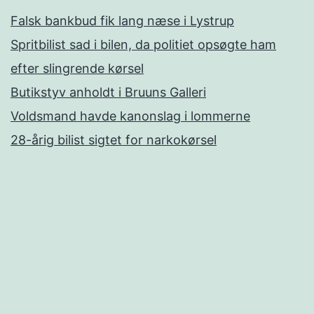
Falsk bankbud fik lang næse i Lystrup
Spritbilist sad i bilen, da politiet opsøgte ham
efter slingrende kørsel
Butikstyv anholdt i Bruuns Galleri
Voldsmand havde kanonslag i lommerne
28-årig bilist sigtet for narkokørsel