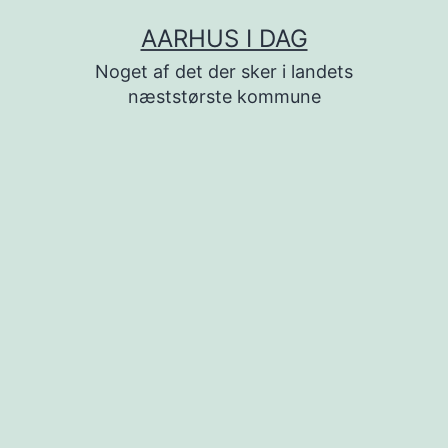
Fortsæt
AARHUS I DAG
til
Noget af det der sker i landets
indhold
næststørste kommune