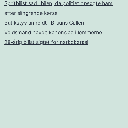
Spritbilist sad i bilen, da politiet opsøgte ham
efter slingrende kørsel
Butikstyv anholdt i Bruuns Galleri
Voldsmand havde kanonslag i lommerne
28-årig bilist sigtet for narkokørsel