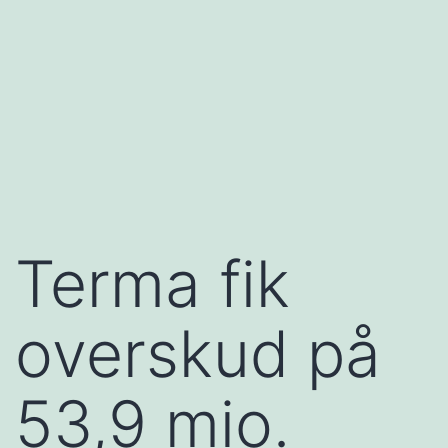
Terma fik
overskud på
53,9 mio.