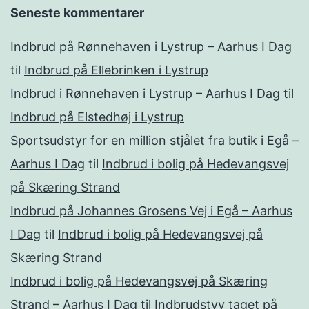
Seneste kommentarer
Indbrud på Rønnehaven i Lystrup – Aarhus I Dag
til
Indbrud på Ellebrinken i Lystrup
Indbrud i Rønnehaven i Lystrup – Aarhus I Dag
til
Indbrud på Elstedhøj i Lystrup
Sportsudstyr for en million stjålet fra butik i Egå –
Aarhus I Dag
til
Indbrud i bolig på Hedevangsvej
på Skæring Strand
Indbrud på Johannes Grosens Vej i Egå – Aarhus
I Dag
til
Indbrud i bolig på Hedevangsvej på
Skæring Strand
Indbrud i bolig på Hedevangsvej på Skæring
Strand – Aarhus I Dag
til
Indbrudstyv taget på