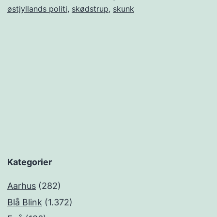
østjyllands politi
,
skødstrup
,
skunk
Kategorier
Aarhus
(282)
Blå Blink
(1.372)