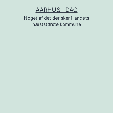
Fortsæt
AARHUS I DAG
til
Noget af det der sker i landets
indhold
næststørste kommune