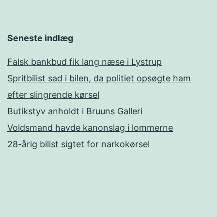
Seneste indlæg
Falsk bankbud fik lang næse i Lystrup
Spritbilist sad i bilen, da politiet opsøgte ham
efter slingrende kørsel
Butikstyv anholdt i Bruuns Galleri
Voldsmand havde kanonslag i lommerne
28-årig bilist sigtet for narkokørsel