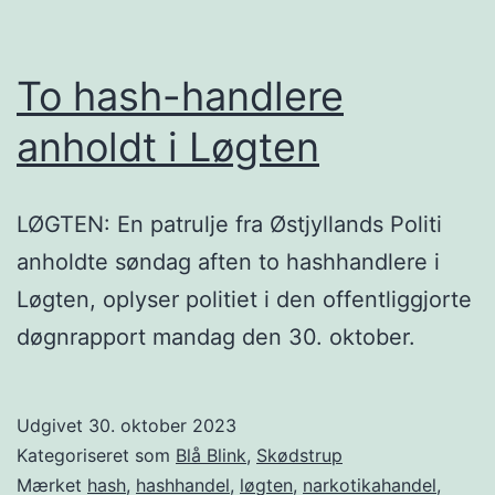
To hash-handlere
anholdt i Løgten
LØGTEN: En patrulje fra Østjyllands Politi
anholdte søndag aften to hashhandlere i
Løgten, oplyser politiet i den offentliggjorte
døgnrapport mandag den 30. oktober.
Udgivet
30. oktober 2023
Kategoriseret som
Blå Blink
,
Skødstrup
Mærket
hash
,
hashhandel
,
løgten
,
narkotikahandel
,