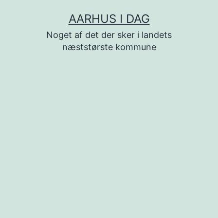
Fortsæt
AARHUS I DAG
til
Noget af det der sker i landets
indhold
næststørste kommune