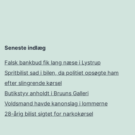
Seneste indlæg
Falsk bankbud fik lang næse i Lystrup
Spritbilist sad i bilen, da politiet opsøgte ham
efter slingrende kørsel
Butikstyv anholdt i Bruuns Galleri
Voldsmand havde kanonslag i lommerne
28-årig bilist sigtet for narkokørsel