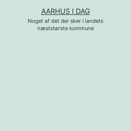
Fortsæt
AARHUS I DAG
til
Noget af det der sker i landets
indhold
næststørste kommune