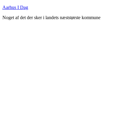
Fortsæt
Aarhus I Dag
til
Noget af det der sker i landets næststørste kommune
indhold