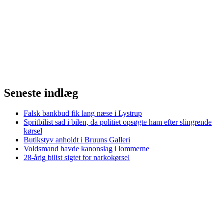
Seneste indlæg
Falsk bankbud fik lang næse i Lystrup
Spritbilist sad i bilen, da politiet opsøgte ham efter slingrende
kørsel
Butikstyv anholdt i Bruuns Galleri
Voldsmand havde kanonslag i lommerne
28-årig bilist sigtet for narkokørsel