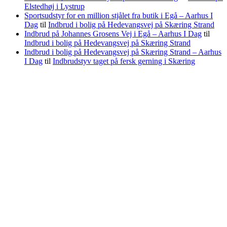
Elstedhøj i Lystrup
Sportsudstyr for en million stjålet fra butik i Egå – Aarhus I
Dag
til
Indbrud i bolig på Hedevangsvej på Skæring Strand
Indbrud på Johannes Grosens Vej i Egå – Aarhus I Dag
til
Indbrud i bolig på Hedevangsvej på Skæring Strand
Indbrud i bolig på Hedevangsvej på Skæring Strand – Aarhus
I Dag
til
Indbrudstyv taget på fersk gerning i Skæring