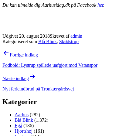
Du kan tilmelde dig Aarhusidag.dk på Facebook
her
.
Udgivet
20. august 2018
Skrevet af
admin
Kategoriseret som
Blå Blink
,
Skødstrup
Indlægsnavigation
Forrige indlæg
Fodbold: Lystrup spillede uafgjort mod Vatanspor
Næste indlæg
Nyt ferieindbrud på Tronkærgårdsvej
Kategorier
Aarhus
(282)
Blå Blink
(1.372)
Egå
(186)
Hjortshøj
(161)