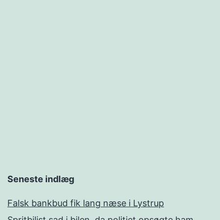
Seneste indlæg
Falsk bankbud fik lang næse i Lystrup
Spritbilist sad i bilen, da politiet opsøgte ham