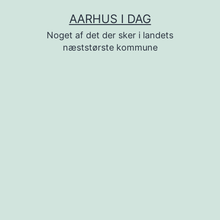
Fortsæt
AARHUS I DAG
til
Noget af det der sker i landets
indhold
næststørste kommune