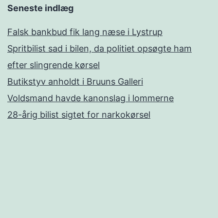
Seneste indlæg
Falsk bankbud fik lang næse i Lystrup
Spritbilist sad i bilen, da politiet opsøgte ham
efter slingrende kørsel
Butikstyv anholdt i Bruuns Galleri
Voldsmand havde kanonslag i lommerne
28-årig bilist sigtet for narkokørsel