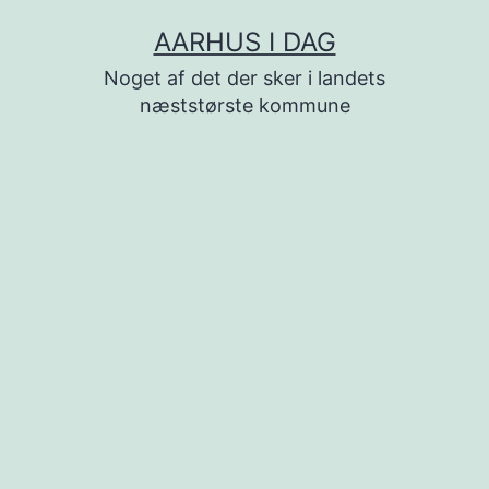
Fortsæt
AARHUS I DAG
til
Noget af det der sker i landets
indhold
næststørste kommune