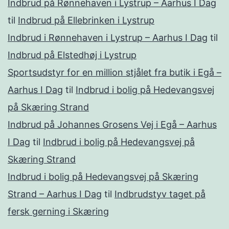
Indbrud på Rønnehaven i Lystrup – Aarhus I Dag
til
Indbrud på Ellebrinken i Lystrup
Indbrud i Rønnehaven i Lystrup – Aarhus I Dag
til
Indbrud på Elstedhøj i Lystrup
Sportsudstyr for en million stjålet fra butik i Egå –
Aarhus I Dag
til
Indbrud i bolig på Hedevangsvej
på Skæring Strand
Indbrud på Johannes Grosens Vej i Egå – Aarhus
I Dag
til
Indbrud i bolig på Hedevangsvej på
Skæring Strand
Indbrud i bolig på Hedevangsvej på Skæring
Strand – Aarhus I Dag
til
Indbrudstyv taget på
fersk gerning i Skæring