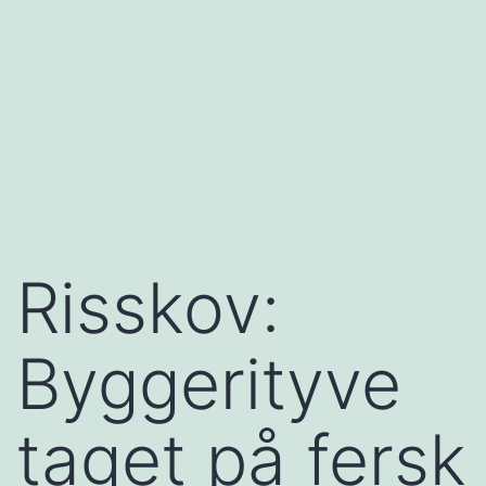
Risskov:
Byggerityve
taget på fersk