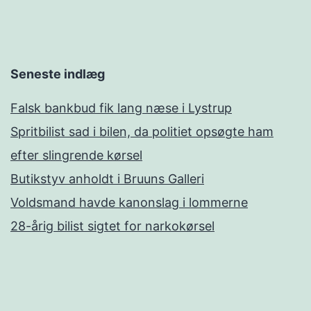
Seneste indlæg
Falsk bankbud fik lang næse i Lystrup
Spritbilist sad i bilen, da politiet opsøgte ham
efter slingrende kørsel
Butikstyv anholdt i Bruuns Galleri
Voldsmand havde kanonslag i lommerne
28-årig bilist sigtet for narkokørsel