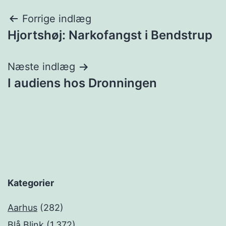
Indlægsnavigation
Forrige indlæg
Hjortshøj: Narkofangst i Bendstrup
Næste indlæg
I audiens hos Dronningen
Kategorier
Aarhus
(282)
Blå Blink
(1.372)