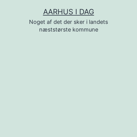
Fortsæt
AARHUS I DAG
til
Noget af det der sker i landets
indhold
næststørste kommune