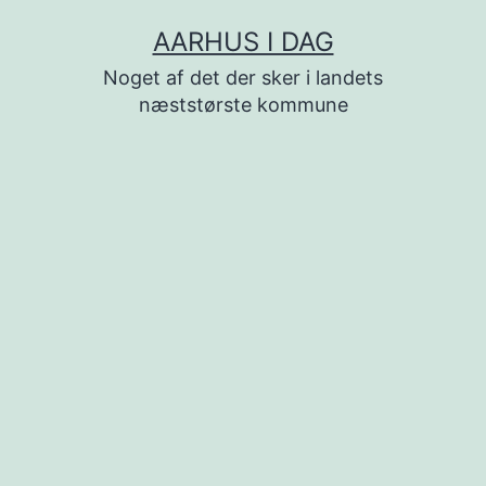
Fortsæt
AARHUS I DAG
til
Noget af det der sker i landets
indhold
næststørste kommune