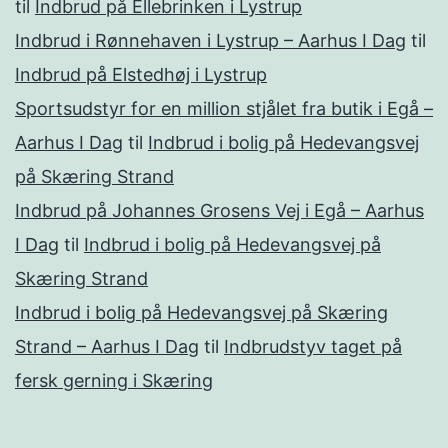
til
Indbrud på Ellebrinken i Lystrup
Indbrud i Rønnehaven i Lystrup – Aarhus I Dag
til
Indbrud på Elstedhøj i Lystrup
Sportsudstyr for en million stjålet fra butik i Egå –
Aarhus I Dag
til
Indbrud i bolig på Hedevangsvej
på Skæring Strand
Indbrud på Johannes Grosens Vej i Egå – Aarhus
I Dag
til
Indbrud i bolig på Hedevangsvej på
Skæring Strand
Indbrud i bolig på Hedevangsvej på Skæring
Strand – Aarhus I Dag
til
Indbrudstyv taget på
fersk gerning i Skæring