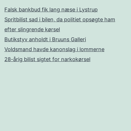
Falsk bankbud fik lang næse i Lystrup
Spritbilist sad i bilen, da politiet opsøgte ham
efter slingrende kørsel
Butikstyv anholdt i Bruuns Galleri
Voldsmand havde kanonslag i lommerne
28-årig bilist sigtet for narkokørsel