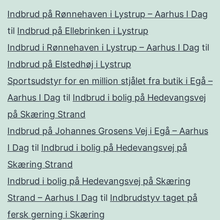
Indbrud på Rønnehaven i Lystrup – Aarhus I Dag
til
Indbrud på Ellebrinken i Lystrup
Indbrud i Rønnehaven i Lystrup – Aarhus I Dag
til
Indbrud på Elstedhøj i Lystrup
Sportsudstyr for en million stjålet fra butik i Egå –
Aarhus I Dag
til
Indbrud i bolig på Hedevangsvej
på Skæring Strand
Indbrud på Johannes Grosens Vej i Egå – Aarhus
I Dag
til
Indbrud i bolig på Hedevangsvej på
Skæring Strand
Indbrud i bolig på Hedevangsvej på Skæring
Strand – Aarhus I Dag
til
Indbrudstyv taget på
fersk gerning i Skæring