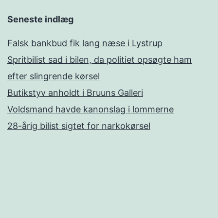
Seneste indlæg
Falsk bankbud fik lang næse i Lystrup
Spritbilist sad i bilen, da politiet opsøgte ham
efter slingrende kørsel
Butikstyv anholdt i Bruuns Galleri
Voldsmand havde kanonslag i lommerne
28-årig bilist sigtet for narkokørsel