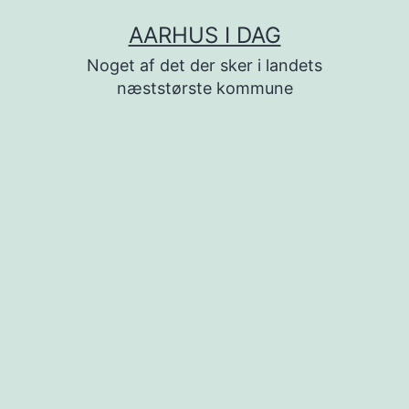
Fortsæt
AARHUS I DAG
til
Noget af det der sker i landets
indhold
næststørste kommune