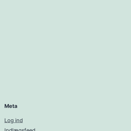
Meta
Log ind
Indlægsfeed