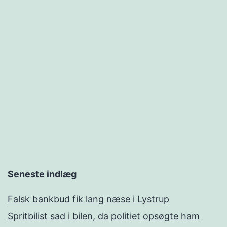
Seneste indlæg
Falsk bankbud fik lang næse i Lystrup
Spritbilist sad i bilen, da politiet opsøgte ham