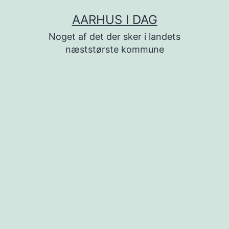
Fortsæt
AARHUS I DAG
til
Noget af det der sker i landets
indhold
næststørste kommune