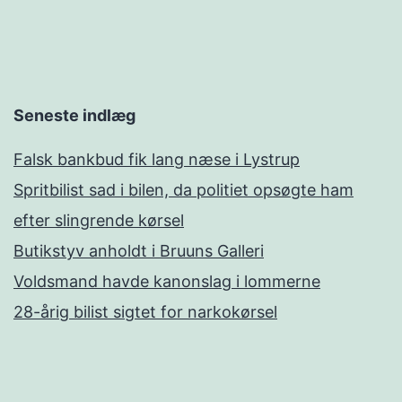
Seneste indlæg
Falsk bankbud fik lang næse i Lystrup
Spritbilist sad i bilen, da politiet opsøgte ham
efter slingrende kørsel
Butikstyv anholdt i Bruuns Galleri
Voldsmand havde kanonslag i lommerne
28-årig bilist sigtet for narkokørsel