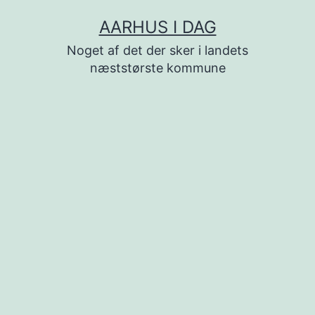
Fortsæt
AARHUS I DAG
til
Noget af det der sker i landets
indhold
næststørste kommune