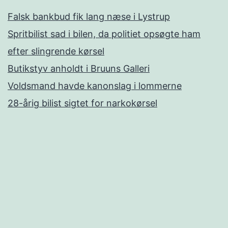
Falsk bankbud fik lang næse i Lystrup
Spritbilist sad i bilen, da politiet opsøgte ham
efter slingrende kørsel
Butikstyv anholdt i Bruuns Galleri
Voldsmand havde kanonslag i lommerne
28-årig bilist sigtet for narkokørsel