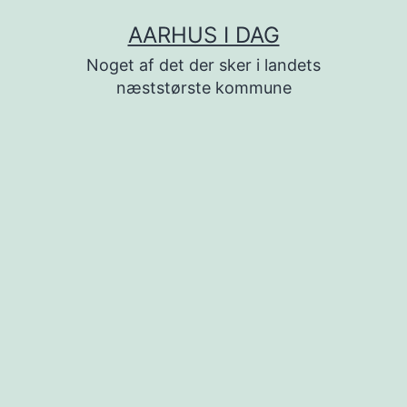
Fortsæt
AARHUS I DAG
til
Noget af det der sker i landets
indhold
næststørste kommune