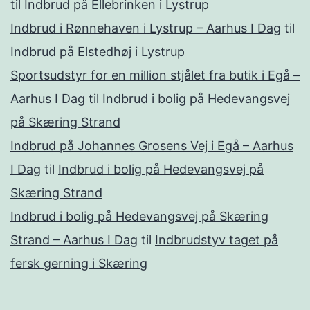
til
Indbrud på Ellebrinken i Lystrup
Indbrud i Rønnehaven i Lystrup – Aarhus I Dag
til
Indbrud på Elstedhøj i Lystrup
Sportsudstyr for en million stjålet fra butik i Egå –
Aarhus I Dag
til
Indbrud i bolig på Hedevangsvej
på Skæring Strand
Indbrud på Johannes Grosens Vej i Egå – Aarhus
I Dag
til
Indbrud i bolig på Hedevangsvej på
Skæring Strand
Indbrud i bolig på Hedevangsvej på Skæring
Strand – Aarhus I Dag
til
Indbrudstyv taget på
fersk gerning i Skæring