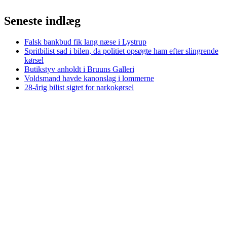
Seneste indlæg
Falsk bankbud fik lang næse i Lystrup
Spritbilist sad i bilen, da politiet opsøgte ham efter slingrende
kørsel
Butikstyv anholdt i Bruuns Galleri
Voldsmand havde kanonslag i lommerne
28-årig bilist sigtet for narkokørsel