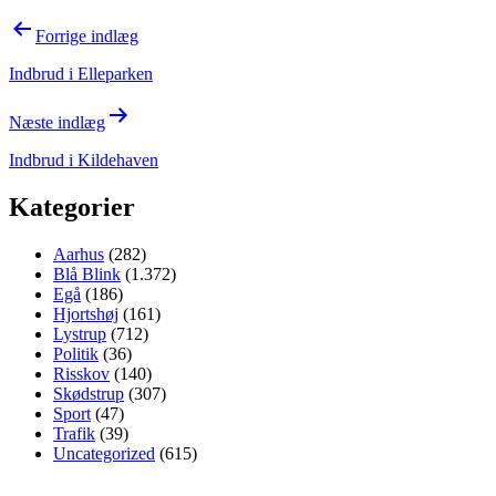
Indlægsnavigation
Forrige indlæg
Indbrud i Elleparken
Næste indlæg
Indbrud i Kildehaven
Kategorier
Aarhus
(282)
Blå Blink
(1.372)
Egå
(186)
Hjortshøj
(161)
Lystrup
(712)
Politik
(36)
Risskov
(140)
Skødstrup
(307)
Sport
(47)
Trafik
(39)
Uncategorized
(615)