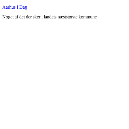
Fortsæt
Aarhus I Dag
til
Noget af det der sker i landets næststørste kommune
indhold