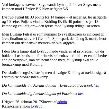
Ved lørdagens stævne i Stige vandt Lystrup 5-4 over Stige, mens
kampen mod Hårslev BK blev uafgjort 5-5.
Lystrup Futsal fik 33 points for 14 kampe – et nederlag, tre uafgjorte
og 10 sejre. Puljens vinder, Kolding IF, fik 40 points – sejr i 13
kampe og en uafgjort – den første mod Lystrup tidligt i sæsonen.
Men Lustrup Futsal er som nummer to i vestkredsen kvalificeret til
årets finalfour-stævne i Gentofte Sportspark den 4. og 5. marts, hvor
kampen om det danske mesterskab skal afgøres.
I den første kamp skal Lystrup møde vinderen af østkredsen, og da
holdene i østkredsen – fortrinsvis københavnerhold – er en del bedre
end de vestjyske, kan det nemt ende med, at Lystrup skal spille
bronzekamp mod Kolding.
Det skulle de også sidste år, men da valgte Kolding at trække sig, så
Lystrup fik bronze uden kamp.
Du kan tilmelde dig Aarhusidag.dk – Lystrup på Facebook
her
.
Du kan tilmelde dig Aarhusidag.dk på Facebook
her
.
Udgivet
26. februar 2017
Skrevet af
admin
Kategoriseret som
Lystrup