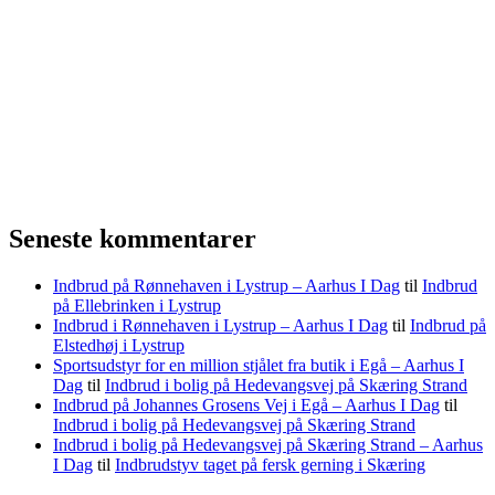
Seneste kommentarer
Indbrud på Rønnehaven i Lystrup – Aarhus I Dag
til
Indbrud
på Ellebrinken i Lystrup
Indbrud i Rønnehaven i Lystrup – Aarhus I Dag
til
Indbrud på
Elstedhøj i Lystrup
Sportsudstyr for en million stjålet fra butik i Egå – Aarhus I
Dag
til
Indbrud i bolig på Hedevangsvej på Skæring Strand
Indbrud på Johannes Grosens Vej i Egå – Aarhus I Dag
til
Indbrud i bolig på Hedevangsvej på Skæring Strand
Indbrud i bolig på Hedevangsvej på Skæring Strand – Aarhus
I Dag
til
Indbrudstyv taget på fersk gerning i Skæring