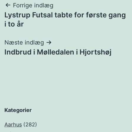
Indlægsnavigation
Forrige indlæg
Lystrup Futsal tabte for første gang
i to år
Næste indlæg
Indbrud i Mølledalen i Hjortshøj
Kategorier
Aarhus
(282)