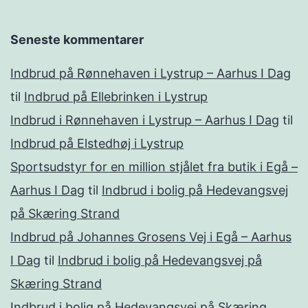
Seneste kommentarer
Indbrud på Rønnehaven i Lystrup – Aarhus I Dag
til
Indbrud på Ellebrinken i Lystrup
Indbrud i Rønnehaven i Lystrup – Aarhus I Dag
til
Indbrud på Elstedhøj i Lystrup
Sportsudstyr for en million stjålet fra butik i Egå –
Aarhus I Dag
til
Indbrud i bolig på Hedevangsvej
på Skæring Strand
Indbrud på Johannes Grosens Vej i Egå – Aarhus
I Dag
til
Indbrud i bolig på Hedevangsvej på
Skæring Strand
Indbrud i bolig på Hedevangsvej på Skæring