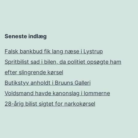
Seneste indlæg
Falsk bankbud fik lang næse i Lystrup
Spritbilist sad i bilen, da politiet opsøgte ham
efter slingrende kørsel
Butikstyv anholdt i Bruuns Galleri
Voldsmand havde kanonslag i lommerne
28-årig bilist sigtet for narkokørsel