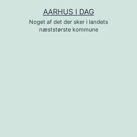
Fortsæt
AARHUS I DAG
til
Noget af det der sker i landets
indhold
næststørste kommune