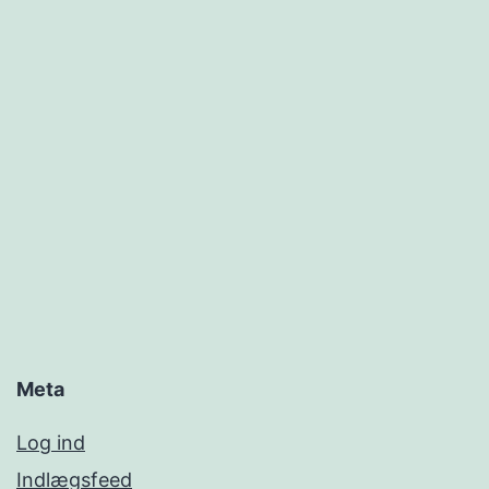
Meta
Log ind
Indlægsfeed