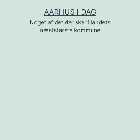
Fortsæt
AARHUS I DAG
til
Noget af det der sker i landets
indhold
næststørste kommune