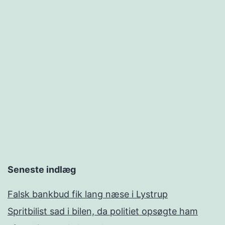
Seneste indlæg
Falsk bankbud fik lang næse i Lystrup
Spritbilist sad i bilen, da politiet opsøgte ham