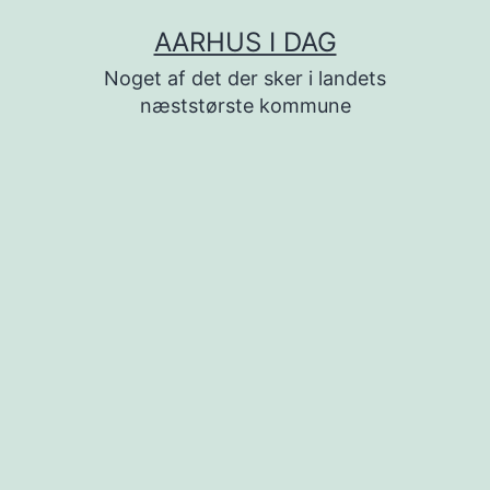
Fortsæt
AARHUS I DAG
til
Noget af det der sker i landets
indhold
næststørste kommune