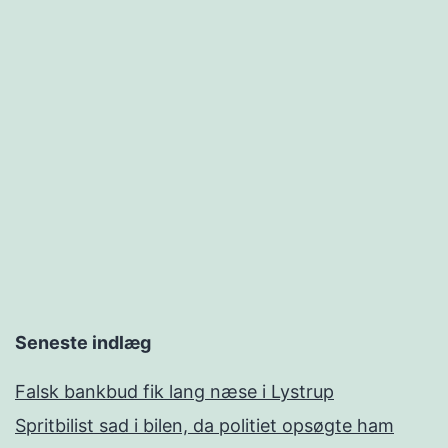
Seneste indlæg
Falsk bankbud fik lang næse i Lystrup
Spritbilist sad i bilen, da politiet opsøgte ham