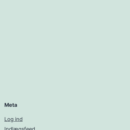
Meta
Log ind
Indlægsfeed