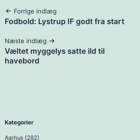
Indlægsnavigation
Forrige indlæg
Fodbold: Lystrup IF godt fra start
Næste indlæg
Væltet myggelys satte ild til
havebord
Kategorier
Aarhus
(282)