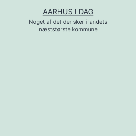
Fortsæt
AARHUS I DAG
til
Noget af det der sker i landets
indhold
næststørste kommune