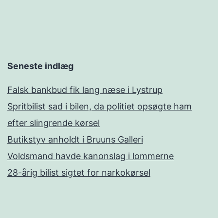
Seneste indlæg
Falsk bankbud fik lang næse i Lystrup
Spritbilist sad i bilen, da politiet opsøgte ham
efter slingrende kørsel
Butikstyv anholdt i Bruuns Galleri
Voldsmand havde kanonslag i lommerne
28-årig bilist sigtet for narkokørsel