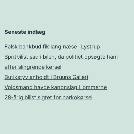
Seneste indlæg
Falsk bankbud fik lang næse i Lystrup
Spritbilist sad i bilen, da politiet opsøgte ham
efter slingrende kørsel
Butikstyv anholdt i Bruuns Galleri
Voldsmand havde kanonslag i lommerne
28-årig bilist sigtet for narkokørsel