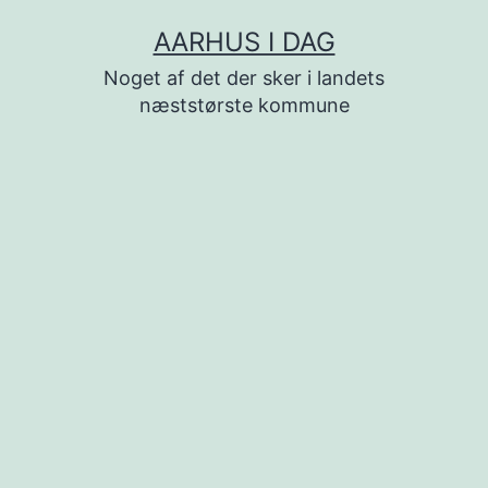
Fortsæt
AARHUS I DAG
til
Noget af det der sker i landets
indhold
næststørste kommune