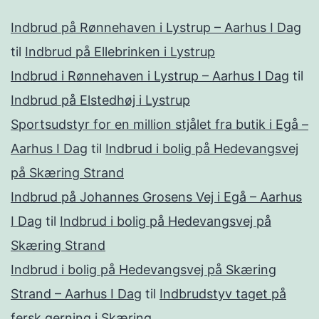
Indbrud på Rønnehaven i Lystrup – Aarhus I Dag
til
Indbrud på Ellebrinken i Lystrup
Indbrud i Rønnehaven i Lystrup – Aarhus I Dag
til
Indbrud på Elstedhøj i Lystrup
Sportsudstyr for en million stjålet fra butik i Egå –
Aarhus I Dag
til
Indbrud i bolig på Hedevangsvej
på Skæring Strand
Indbrud på Johannes Grosens Vej i Egå – Aarhus
I Dag
til
Indbrud i bolig på Hedevangsvej på
Skæring Strand
Indbrud i bolig på Hedevangsvej på Skæring
Strand – Aarhus I Dag
til
Indbrudstyv taget på
fersk gerning i Skæring