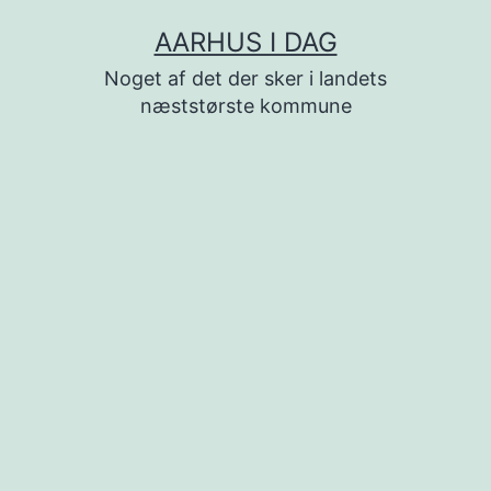
Fortsæt
AARHUS I DAG
til
Noget af det der sker i landets
indhold
næststørste kommune