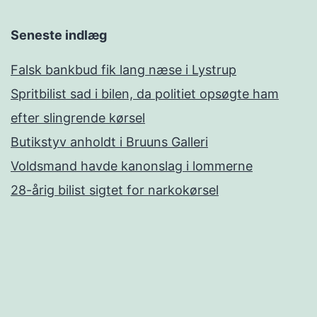
Seneste indlæg
Falsk bankbud fik lang næse i Lystrup
Spritbilist sad i bilen, da politiet opsøgte ham
efter slingrende kørsel
Butikstyv anholdt i Bruuns Galleri
Voldsmand havde kanonslag i lommerne
28-årig bilist sigtet for narkokørsel